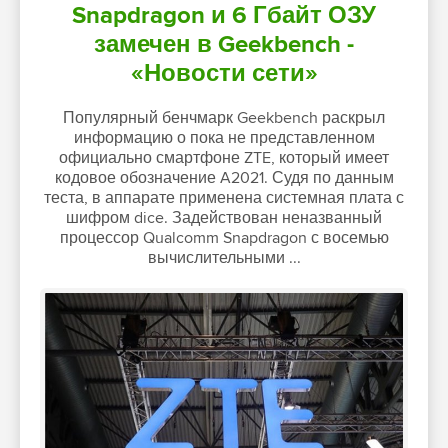
Snapdragon и 6 Гбайт ОЗУ
замечен в Geekbench -
«Новости сети»
Популярный бенчмарк Geekbench раскрыл
информацию о пока не представленном
официально смартфоне ZTE, который имеет
кодовое обозначение A2021. Судя по данным
теста, в аппарате применена системная плата с
шифром dice. Задействован неназванный
процессор Qualcomm Snapdragon с восемью
вычислительными ...