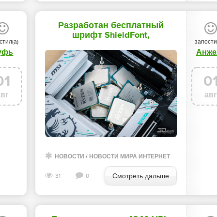
Разработан бесплатный
шрифт ShieldFont,
стил(а)
запости
подменяющий в глазах ИИ
уфь
Анже
осмысленный контент чушью
- «Новости сети»
01
0
авг
ав
НОВОСТИ
/
НОВОСТИ МИРА ИНТЕРНЕТ
Смотреть дальше
31
0