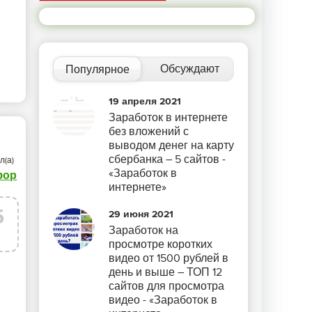
А СТИЛЕЙ
/
САМОУЧИТЕЛЬ CSS
/
ИЗОБРАЖЕНИЯ
/
ВИДЕО УРОКИ
/
ВЁРСТ
Обсуждают
Популярное
19 апреля 2021
Заработок в интернете
без вложений с
выводом денег на карту
сбербанка – 5 сайтов -
л(а)
«Заработок в
фор
интернете»
5
29 июня 2021
Заработок на
г
просмотре коротких
видео от 1500 рублей в
день и выше – ТОП 12
сайтов для просмотра
видео - «Заработок в