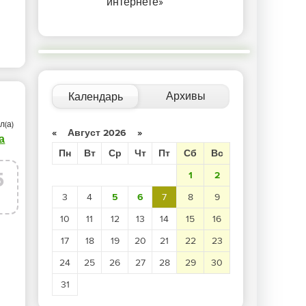
интернете»
ЕНИЕ
/
БЛОГ ДЛЯ ВЕБМАСТЕРОВ
/
САМОУЧИТЕЛЬ CSS
/
СПИСКИ
/
САМОУЧИТЕЛЬ CSS
/
ТЕКСТ
/
ИНТЕРНЕТ И 
Архивы
Календарь
л(а)
«
Август 2026
»
а
Пн
Вт
Ср
Чт
Пт
Сб
Вс
5
1
2
3
4
5
6
7
8
9
г
10
11
12
13
14
15
16
17
18
19
20
21
22
23
24
25
26
27
28
29
30
31
/
БЛОГ ДЛЯ ВЕБМАСТЕРОВ
/
ТЕКСТ
/
ВЁРСТКА
/
ТАБЛИЦЫ
/
САЙТОСТРО