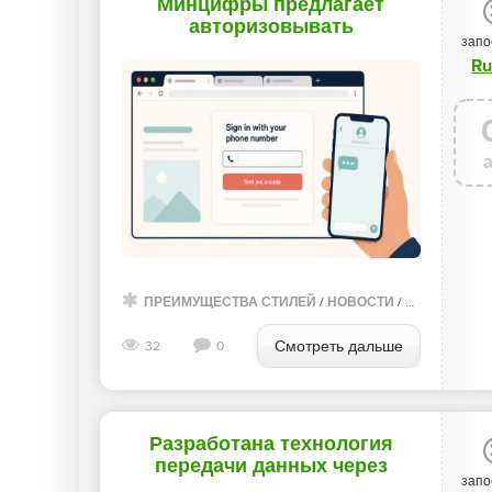
Минцифры предлагает
авторизовывать
запо
пользователей на
Ru
иностранных сайтах по
номеру телефона - «Новости»
ПРЕИМУЩЕСТВА СТИЛЕЙ
/
НОВОСТИ
/
ОТСТУПЫ И 
Смотреть дальше
32
0
Разработана технология
передачи данных через
запо
быструю смену QR-кодов —