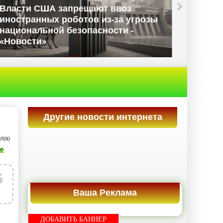
Apple потеряла почти $400 м
сслужащих
капитализации из-за
 в даркнет -
неутешительного прогноза -
«Новости сети»
Другие новости интернета
л(а)
e
5
Ваша Реклама
г
ДОБАВИТЬ БАННЕР