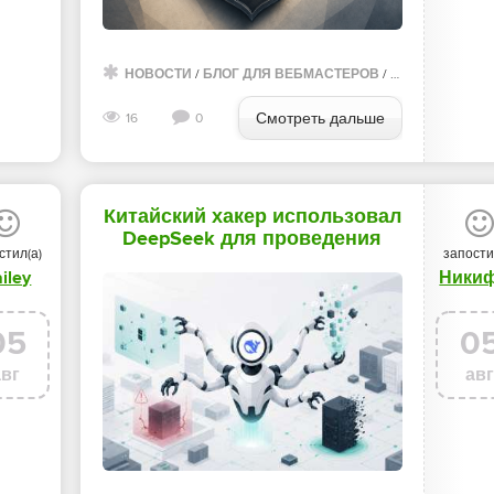
НОВОСТИ
/
БЛОГ ДЛЯ ВЕБМАСТЕРОВ
/
ПРЕИМУЩЕСТВ
Смотреть дальше
16
0
Китайский хакер использовал
DeepSeek для проведения
стил(а)
запости
автономных атак - «Новости»
iley
Ники
05
0
авг
ав