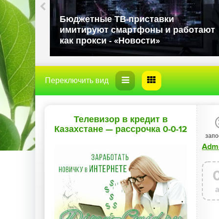
Власти США за
й хакер использовал
иностранных ро
 для проведения
национальной б
ых атак - «Новости»
«Новости»
Телевизор в кредит в
Казахстане — рассрочка 0-0-12
запо
и Trade-In в 2026 году