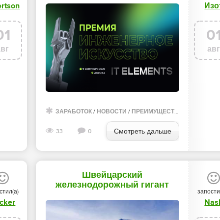
ertson
Изо
«Новости»
01
0
авг
ав
ЗАРАБОТОК
/
НОВОСТИ
/
ПРЕИМУЩЕСТВА СТИЛЕЙ
/
О
Смотреть дальше
33
0
Швейцарский
железнодорожный гигант
стил(а)
запости
Stadler отказался платить
cker
Nas
вымогателям - «Новости»