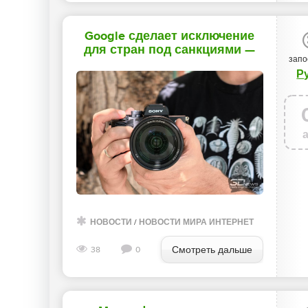
Google сделает исключение
для стран под санкциями —
запо
Android-разработчиков там не
Р
будут проверять - «Новости
сети»
НОВОСТИ
/
НОВОСТИ МИРА ИНТЕРНЕТ
Смотреть дальше
38
0