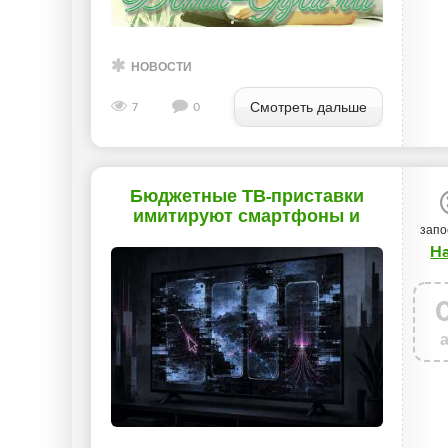
НОВОСТИ
Смотреть дальше
7
0
Бюджетные ТВ-приставки
имитируют смартфоны и
запо
работают как прокси -
Ha
«Новости»