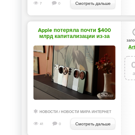
Смотреть дальше
7
0
Apple потеряла почти $400
млрд капитализации из-за
запо
неутешительного прогноза -
Ar
«Новости сети»
НОВОСТИ
/
НОВОСТИ МИРА ИНТЕРНЕТ
Смотреть дальше
41
0