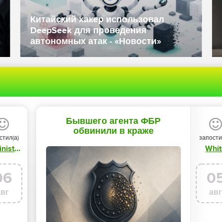
прещают ввоз
ботов из-за угрозы
Данные полиции и го
езопасности -
Великобритании попали
«Новости»
Бывшего агента ФБР
обвинили в краже
стил(а)
запости
криптовалюты у ФБР -
Administrator
Whit
«Новости»
06
0
авг
ав