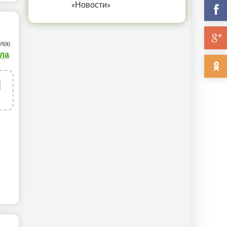
«Новости»
л(а)
ла
1
г