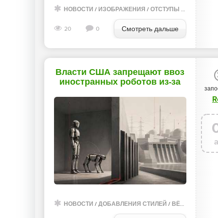
НОВОСТИ
/
ИЗОБРАЖЕНИЯ
/
ОТСТУПЫ И ПОЛЯ
/
ПР
Смотреть дальше
20
0
Власти США запрещают ввоз
иностранных роботов из-за
запо
угрозы национальной
R
безопасности - «Новости»
НОВОСТИ
/
ДОБАВЛЕНИЯ СТИЛЕЙ
/
ВЁРСТКА
/
ИЗО