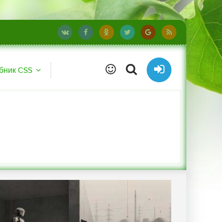
бник CSS