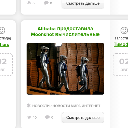
Смотреть дальше
6
0
Alibaba предоставила
Moonshot вычислительные
стил(а)
запости
мощности на 20 000 чипов
thurs
Тимо
Nvidia для обучения моделей
Kimi - «Новости сети»
02
0
авг
ав
НОВОСТИ
/
НОВОСТИ МИРА ИНТЕРНЕТ
Смотреть дальше
40
0