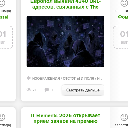
Европол выявил 4340 URL-
адресов, связанных с The
стил(а)
запости
Com - «Новости»
ssel
Фом
01
0
авг
ав
ПОЛЯ
/
САЙТОСТРОЕНИЕ
ИЗОБРАЖЕНИЯ
/
ИЗОБРАЖЕНИЯ
/
ОТСТУПЫ И ПОЛЯ
/
НОВОСТИ
/
ПРЕИ
Смотреть дальше
21
0
IT Elements 2026 открывает
прием заявок на премию
стил(а)
запости
«Инженерное искусство» -