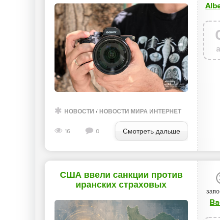
Alb
60 FPS обеспечивают до 190
Кбайт/с - «Новости сети»
НОВОСТИ
/
НОВОСТИ МИРА ИНТЕРНЕТ
Смотреть дальше
16
0
США ввели санкции против
иранских страховых
запо
компаний, принимавших
Ba
оплату в BTC за защиту в
Ормузском проливе -