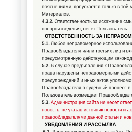
пояснениями, допускается только в той 
Материалов.
4.3.2.
Ответственность за искажение смы
воспроизведения, несет Пользователь.
ОТВЕТСТВЕННОСТЬ ЗА НЕПРАВО
5.1.
Любое неправомерное использовани
Правообладателя и/или третьих лиц и вл
предусмотренную действующим законода
5.2.
В случае предъявления к Правооблад
права нарушены неправомерными действ
предупреждений и иных актов уполномо
Правообладателя в судебный процесс в
Пользователь возмещает Правообладате
5.3.
Администрация сайта не несет ответ
новость, не указав источник новости и а
правообладателями данной статьи и нов
УВЕДОМЛЕНИЯ И РАССЫЛКА
6.1.
Зарегистрировавшись на сайте, По