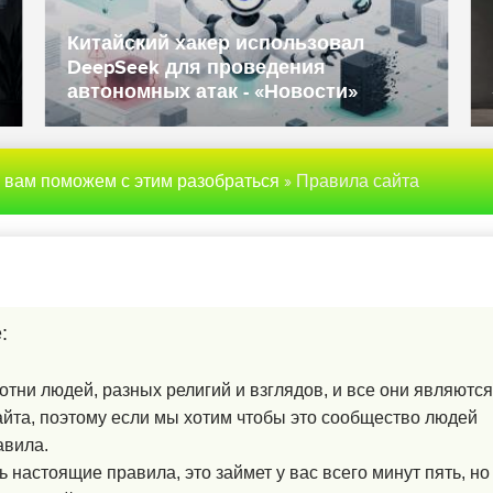
Вла
Китайский хакер использовал
ино
DeepSeek для проведения
нац
автономных атак - «Новости»
«Но
ы вам поможем с этим разобраться
» Правила сайта
:
сотни людей, разных религий и взглядов, и все они являются
йта, поэтому если мы хотим чтобы это сообщество людей
авила.
настоящие правила, это займет у вас всего минут пять, но