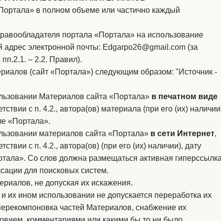
Портала» в полном объеме или частично каждый
равообладателя портала «Портала» на использование
 адрес электронной почты:
Edgarpo26@gmail.com
(за
х
пп.2.1.
–
2.2.
Правил).
риалов (сайт «Портала») следующим образом: "Источник -
льзовании Материалов сайта «Портала»
в печатном виде
етствии с
п. 4.2.
, автора(ов) материала (при его (их) наличии
ле «Портала».
льзовании материалов сайта «Портала»
в сети Интернет
,
етствии с
п. 4.2.
, автора(ов) (при его (их) наличии), дату
тала». Со слов должна размещаться активная гиперссылк
ксации для поисковых систем.
риалов, не допуская их искажения.
 их ином использовании не допускается переработка их
перекомпоновка частей Материалов, снабжение их
овием, комментариями или какими бы то ни было