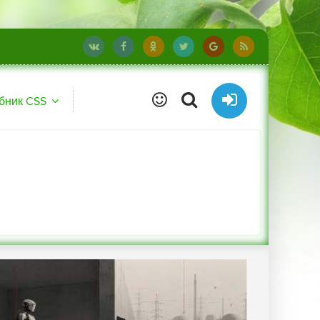
бник CSS