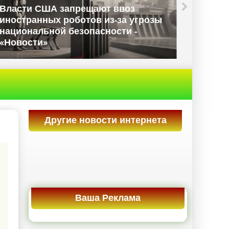
сти США запрещают ввоз
странных роботов из-за угрозы
Данные по
иональной безопасности -
Великобрит
вости»
«Новости»
Другие новости интернета
Ваша Реклама