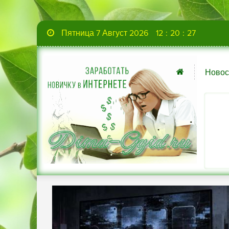
Пятница 7 Август 2026
12
:
20
:
28
Новос