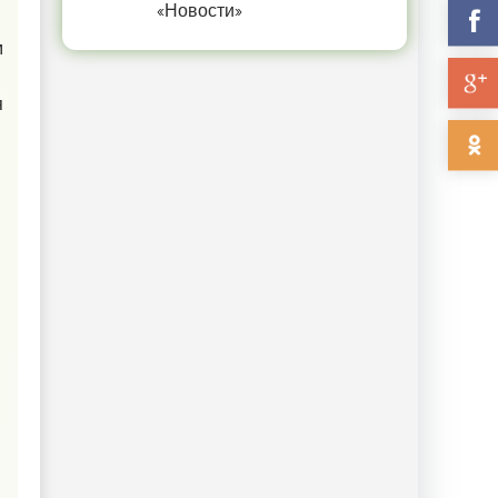
«Новости»
м
я