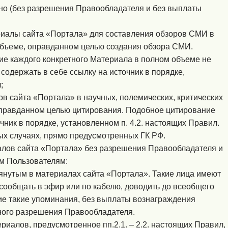
о (без разрешения Правообладателя и без выплаты
риалы сайта «Портала» для составления обзоров СМИ в
объеме, оправданном целью создания обзора СМИ.
ие каждого конкретного Материала в полном объеме не
содержать в себе ссылку на источник в порядке,
;
в сайта «Портала» в научных, полемических, критических
правданном целью цитирования. Подобное цитирование
очник в порядке, установленном
п. 4.2.
настоящих Правил.
ых случаях, прямо предусмотренных
ГК РФ
.
лов сайта «Портала» без разрешения Правообладателя и
м Пользователям:
янутым в материалах сайта «Портала». Такие лица имеют
 сообщать в эфир или по кабелю, доводить до всеобщего
е такие упоминания, без выплаты вознаграждения
ного разрешения Правообладателя.
ериалов, предусмотренное
пп.2.1.
–
2.2.
настоящих Правил,