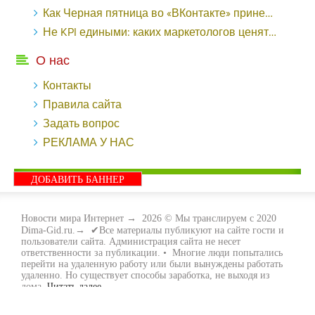
Как Черная пятница во «ВКонтакте» принесла магазину подарков 221 продажу по цене 38 рублей - «Заработок»
Не KPI едиными: каких маркетологов ценят - «Заработок»
О нас
Контакты
Правила сайта
Задать вопрос
РЕКЛАМА У НАС
ДОБАВИТЬ БАННЕР
Новости мира Интернет
→
2026
© Мы транслируем с 2020
Dima-Gid.ru.→ ✔Все материалы публикуют на сайте гости и
пользователи сайта. Администрация сайта не несет
ответственности за публикации. • Многие люди попытались
перейти на удаленную работу или были вынуждены работать
удаленно. Но существует способы заработка, не выходя из
дома.
Читать далее...
- Как заработать денег, не выходя из дома, мы вам поможем с
этим разобраться. Ведь в сети интернет видов заработка очень