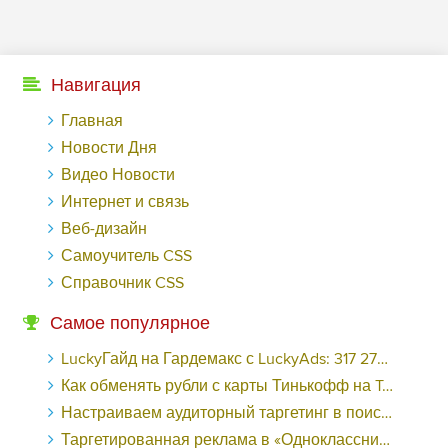
Навигация
Главная
Новости Дня
Видео Новости
Интернет и связь
Веб-дизайн
Самоучитель CSS
Справочник CSS
Самое популярное
LuckyГайд на Гардемакс с LuckyAds: 317 279 рублей за 10 дней - «Надо знать»
Как обменять рубли с карты Тинькофф на Tether ERC20 (USDT)?
Настраиваем аудиторный таргетинг в поисковой кампании Google Ads - «Заработок»
Таргетированная реклама в «Одноклассниках»: как ее настроить и нужно ли - «Заработок»