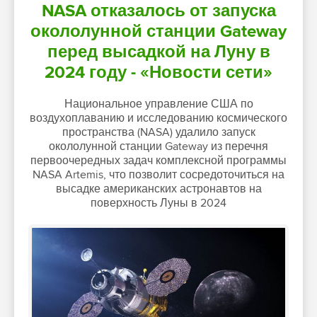
NASA отказалось от запуска
окололунной станции Gateway
перед высадкой на Луну в
2024 году - «Новости сети»
Национальное управление США по
воздухоплаванию и исследованию космического
пространства (NASA) удалило запуск
окололунной станции Gateway из перечня
первоочередных задач комплексной программы
NASA Artemis, что позволит сосредоточиться на
высадке американских астронавтов на
поверхность Луны в 2024