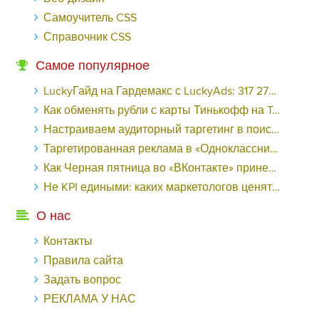
Самоучитель CSS
Справочник CSS
Самое популярное
LuckyГайд на Гардемакс с LuckyAds: 317 279 рублей за 10 дней - «Надо знать»
Как обменять рубли с карты Тинькофф на Tether ERC20 (USDT)?
Настраиваем аудиторный таргетинг в поисковой кампании Google Ads - «Заработок»
Таргетированная реклама в «Одноклассниках»: как ее настроить и нужно ли - «Заработок»
Как Черная пятница во «ВКонтакте» принесла магазину подарков 221 продажу по цене 38 рублей - «Заработок»
Не KPI едиными: каких маркетологов ценят - «Заработок»
О нас
Контакты
Правила сайта
Задать вопрос
РЕКЛАМА У НАС