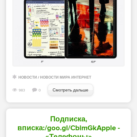
НОВОСТИ
/
НОВОСТИ МИРА ИНТЕРНЕТ
Смотреть дальше
983
0
Подписка,
вписка:/goo.gl/CbimGkApple -
«Телефоны»