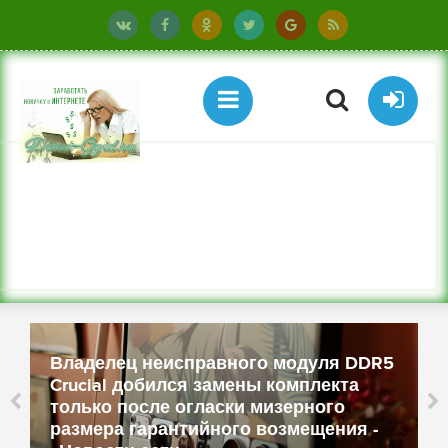
Владелец неисправного модуля DDR5
Crucial добился замены комплекта
только после огласки мизерного
размера гарантийного возмещения -