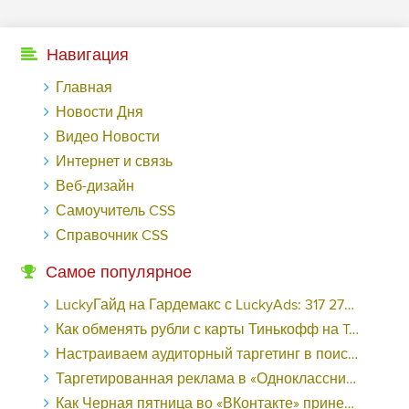
Навигация
Главная
Новости Дня
Видео Новости
Интернет и связь
Веб-дизайн
Самоучитель CSS
Справочник CSS
Самое популярное
LuckyГайд на Гардемакс с LuckyAds: 317 279 рублей за 10 дней - «Надо знать»
Как обменять рубли с карты Тинькофф на Tether ERC20 (USDT)?
Настраиваем аудиторный таргетинг в поисковой кампании Google Ads - «Заработок»
Таргетированная реклама в «Одноклассниках»: как ее настроить и нужно ли - «Заработок»
Как Черная пятница во «ВКонтакте» принесла магазину подарков 221 продажу по цене 38 рублей - «Заработок»