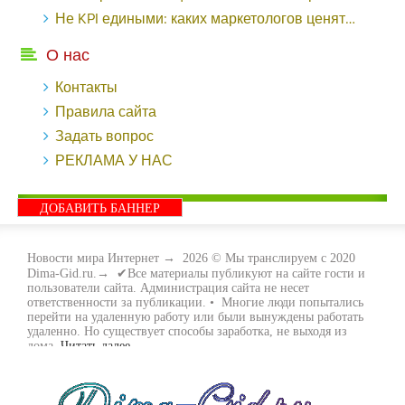
Не KPI едиными: каких маркетологов ценят - «Заработок»
О нас
Контакты
Правила сайта
Задать вопрос
РЕКЛАМА У НАС
ДОБАВИТЬ БАННЕР
Новости мира Интернет
→
2026
© Мы транслируем с 2020
Dima-Gid.ru.→ ✔Все материалы публикуют на сайте гости и
пользователи сайта. Администрация сайта не несет
ответственности за публикации. • Многие люди попытались
перейти на удаленную работу или были вынуждены работать
удаленно. Но существует способы заработка, не выходя из
дома.
Читать далее...
- Как заработать денег, не выходя из дома, мы вам поможем с
этим разобраться. Ведь в сети интернет видов заработка очень
много. Все зависит только от вас, чем вы хотите заняться и, что
вам придётся по душе. Наш сайт собирает для вас всю