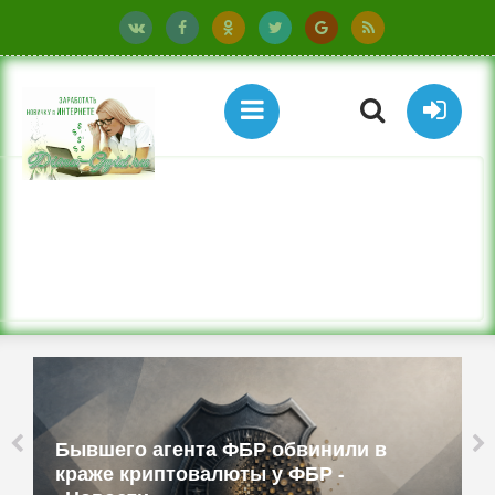
Бюджетные ТВ-приставки имитируют
смартфоны и работают как прокси -