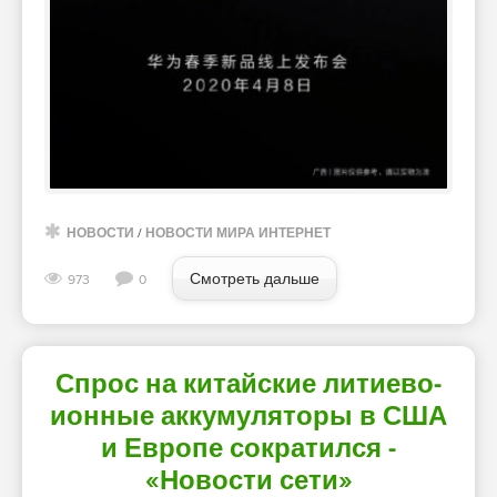
НОВОСТИ
/
НОВОСТИ МИРА ИНТЕРНЕТ
Смотреть дальше
973
0
Спрос на китайские литиево-
ионные аккумуляторы в США
и Европе сократился -
«Новости сети»