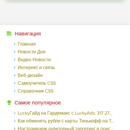
Навигация
Главная
Новости Дня
Видео Новости
Интернет и связь
Веб-дизайн
Самоучитель CSS
Справочник CSS
Самое популярное
LuckyГайд на Гардемакс с LuckyAds: 317 279 рублей за 10 дней - «Надо знать»
Как обменять рубли с карты Тинькофф на Tether ERC20 (USDT)?
Настраиваем аудиторный таргетинг в поисковой кампании Google Ads - «Заработок»