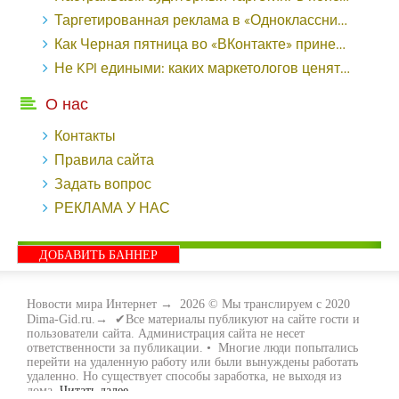
Таргетированная реклама в «Одноклассниках»: как ее настроить и нужно ли - «Заработок»
Как Черная пятница во «ВКонтакте» принесла магазину подарков 221 продажу по цене 38 рублей - «Заработок»
Не KPI едиными: каких маркетологов ценят - «Заработок»
О нас
Контакты
Правила сайта
Задать вопрос
РЕКЛАМА У НАС
ДОБАВИТЬ БАННЕР
Новости мира Интернет
→
2026
© Мы транслируем с 2020
Dima-Gid.ru.→ ✔Все материалы публикуют на сайте гости и
пользователи сайта. Администрация сайта не несет
ответственности за публикации. • Многие люди попытались
перейти на удаленную работу или были вынуждены работать
удаленно. Но существует способы заработка, не выходя из
дома.
Читать далее...