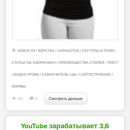
НОВОСТИ
/
ВЁРСТКА
/
ЗАРАБОТОК
/
ОТСТУПЫ И ПОЛЯ
/
СТАТЬИ ОБ АФОРИЗМАХ
/
ПРЕИМУЩЕСТВА СТИЛЕЙ
/
ТЕКСТ
/
ВИДЕО УРОКИ
/
САМОУЧИТЕЛЬ CSS
/
САЙТОСТРОЕНИЕ
/
ФОРМЫ
Смотреть дальше
741
0
YouTube зарабатывает 3,6