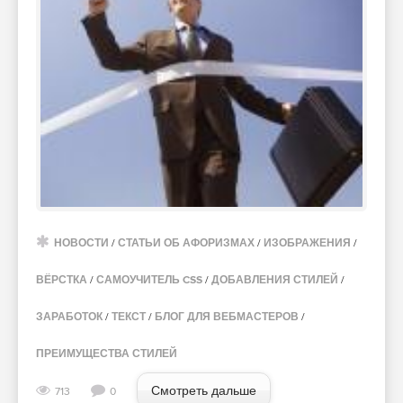
НОВОСТИ
/
СТАТЬИ ОБ АФОРИЗМАХ
/
ИЗОБРАЖЕНИЯ
/
ВЁРСТКА
/
САМОУЧИТЕЛЬ CSS
/
ДОБАВЛЕНИЯ СТИЛЕЙ
/
ЗАРАБОТОК
/
ТЕКСТ
/
БЛОГ ДЛЯ ВЕБМАСТЕРОВ
/
ПРЕИМУЩЕСТВА СТИЛЕЙ
Смотреть дальше
713
0