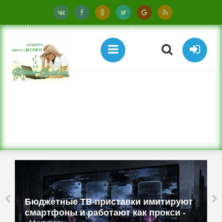
Китайский хакер использовал
DeepSeek для проведения