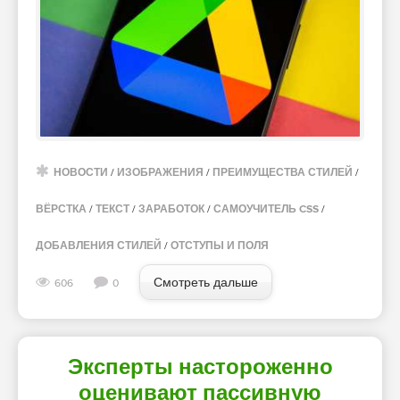
НОВОСТИ
/
ИЗОБРАЖЕНИЯ
/
ПРЕИМУЩЕСТВА СТИЛЕЙ
/
ВЁРСТКА
/
ТЕКСТ
/
ЗАРАБОТОК
/
САМОУЧИТЕЛЬ CSS
/
ДОБАВЛЕНИЯ СТИЛЕЙ
/
ОТСТУПЫ И ПОЛЯ
Смотреть дальше
606
0
Эксперты настороженно
оценивают пассивную