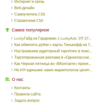
Интернет и связь
Веб-дизайн
Самоучитель CSS
Справочник CSS
Самое популярное
LuckyГайд на Гардемакс с LuckyAds: 317 279 рублей за 10 дней - «Надо знать»
Как обменять рубли с карты Тинькофф на Tether ERC20 (USDT)?
Настраиваем аудиторный таргетинг в поисковой кампании Google Ads - «Заработок»
Таргетированная реклама в «Одноклассниках»: как ее настроить и нужно ли - «Заработок»
Как Черная пятница во «ВКонтакте» принесла магазину подарков 221 продажу по цене 38 рублей - «Заработок»
Не KPI едиными: каких маркетологов ценят - «Заработок»
О нас
Контакты
Правила сайта
Задать вопрос