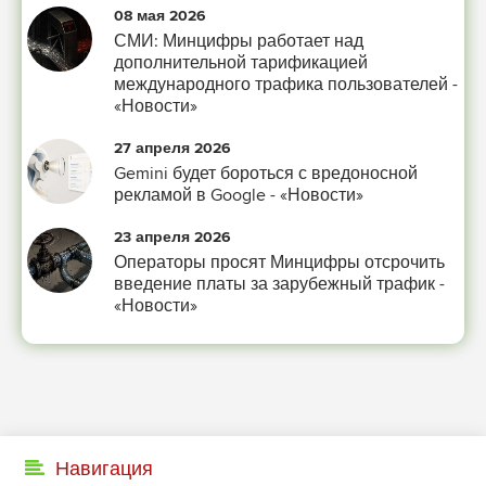
управлять. И поэтому главное дело совершенствования: работать над
08 мая 2026
мыслями.
СМИ: Минцифры работает над
-- Идите уверенно по направлению к мечте. Живите той жизнью, которую
дополнительной тарификацией
вы сами себе придумали.
международного трафика пользователей -
«Новости»
-- Самое большое богатство — это ум. Самая большая нищета — глупость.
Из всех страхов самый пугающий — самолюбование.
27 апреля 2026
-- Лучшее, что можно сделать с хорошим советом, это пропустить его мимо
Gemini будет бороться с вредоносной
ушей. Он никогда не бывает полезен никому, кроме того, кто его дал.
рекламой в Google - «Новости»
-- Люблю давать советы и очень не люблю, когда их дают мне.
23 апреля 2026
Операторы просят Минцифры отсрочить
введение платы за зарубежный трафик -
«Новости»
Навигация