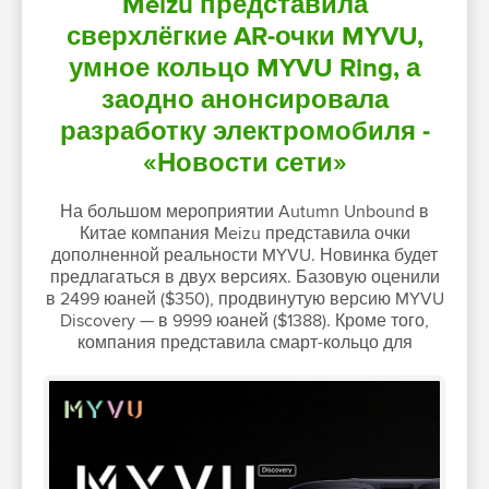
Meizu представила
сверхлёгкие AR-очки MYVU,
умное кольцо MYVU Ring, а
заодно анонсировала
разработку электромобиля -
«Новости сети»
На большом мероприятии Autumn Unbound в
Китае компания Meizu представила очки
дополненной реальности MYVU. Новинка будет
предлагаться в двух версиях. Базовую оценили
в 2499 юаней ($350), продвинутую версию MYVU
Discovery — в 9999 юаней ($1388). Кроме того,
компания представила смарт-кольцо для