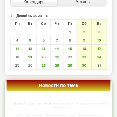
Архивы
Календарь
«
Декабрь 2023
»
Пн
Вт
Ср
Чт
Пт
Сб
Вс
1
2
3
4
5
6
7
8
9
10
11
12
13
14
15
16
17
18
19
20
21
22
23
24
25
26
27
28
29
30
31
Новости по теме
-- Начинайте делать все, что вы можете сделать – и даже то, о чем можете
хотя бы мечтать.
-- Все дело в мыслях. Мысль — начало всего. И мыслями можно