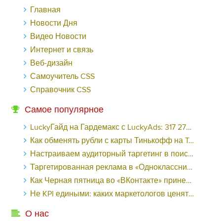
Главная
Новости Дня
Видео Новости
Интернет и связь
Веб-дизайн
Самоучитель CSS
Справочник CSS
Самое популярное
LuckyГайд на Гардемакс с LuckyAds: 317 279 рублей за 10 дней - «Надо знать»
Как обменять рубли с карты Тинькофф на Tether ERC20 (USDT)?
Настраиваем аудиторный таргетинг в поисковой кампании Google Ads - «Заработок»
Таргетированная реклама в «Одноклассниках»: как ее настроить и нужно ли - «Заработок»
Как Черная пятница во «ВКонтакте» принесла магазину подарков 221 продажу по цене 38 рублей - «Заработок»
Не KPI едиными: каких маркетологов ценят - «Заработок»
О нас