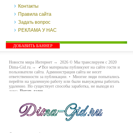
Контакты
Правила сайта
Задать вопрос
РЕКЛАМА У НАС
ДОБАВИТЬ БАННЕР
Новости мира Интернет
→
2026
© Мы транслируем с 2020
Dima-Gid.ru.→ ✔Все материалы публикуют на сайте гости и
пользователи сайта. Администрация сайта не несет
ответственности за публикации. • Многие люди попытались
перейти на удаленную работу или были вынуждены работать
удаленно. Но существует способы заработка, не выходя из
дома.
Читать далее...
- Как заработать денег, не выходя из дома, мы вам поможем с
этим разобраться. Ведь в сети интернет видов заработка очень
много. Все зависит только от вас, чем вы хотите заняться и, что
вам придётся по душе. Наш сайт собирает для вас всю
полезную информацию и новые виды заработка которые
появляются на просторах интернета каждый день. Просто
следите на нашими новостями и вы будите в курсе всех
событий. Желаем вам всем удачи и выносливости в этом виде