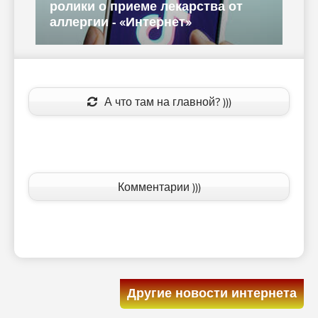
ролики о приеме лекарства от
п
аллергии - «Интернет»
А что там на главной? )))
Комментарии )))
Другие новости интернета