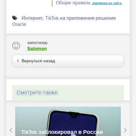
Общие правила
поведения на сайте.
Интернет
,
TikTok на приложения решение
Oracle
запостил(а)
Salomon
Вернуться назад
Смотрите также
TikTok заблокировал в России
T