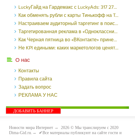
LuckyГайд на Гардемакс с LuckyAds: 317 279 рублей за 10 дней - «Надо знать»
Как обменять рубли с карты Тинькофф на Tether ERC20 (USDT)?
Настраиваем аудиторный таргетинг в поисковой кампании Google Ads - «Заработок»
Таргетированная реклама в «Одноклассниках»: как ее настроить и нужно ли - «Заработок»
Как Черная пятница во «ВКонтакте» принесла магазину подарков 221 продажу по цене 38 рублей - «Заработок»
Не KPI едиными: каких маркетологов ценят - «Заработок»
О нас
Контакты
Правила сайта
Задать вопрос
РЕКЛАМА У НАС
ДОБАВИТЬ БАННЕР
Новости мира Интернет
→
2026
© Мы транслируем с 2020
Dima-Gid.ru.→ ✔Все материалы публикуют на сайте гости и