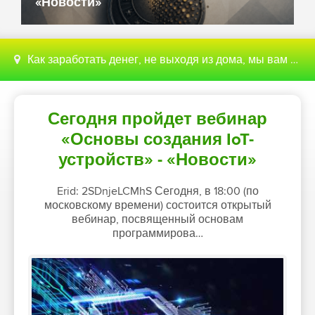
«Новости»
Как заработать денег, не выходя из дома, мы вам поможем с этим разобраться
Сегодня пройдет вебинар
«Основы создания IoT-
устройств» - «Новости»
Erid: 2SDnjeLCMhS Сегодня, в 18:00 (по
московскому времени) состоится открытый
вебинар, посвященный основам
программирова…