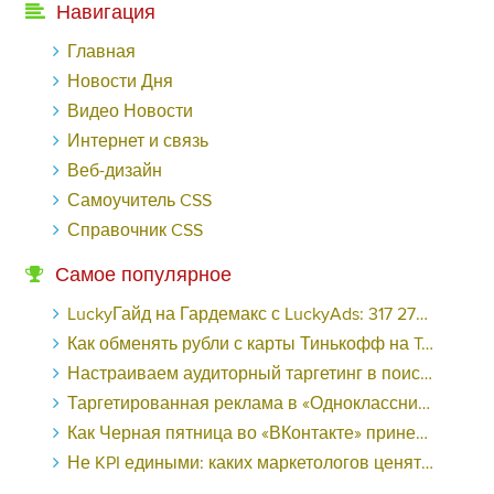
Навигация
Главная
Новости Дня
Видео Новости
Интернет и связь
Веб-дизайн
Самоучитель CSS
Справочник CSS
Самое популярное
LuckyГайд на Гардемакс с LuckyAds: 317 279 рублей за 10 дней - «Надо знать»
Как обменять рубли с карты Тинькофф на Tether ERC20 (USDT)?
Настраиваем аудиторный таргетинг в поисковой кампании Google Ads - «Заработок»
Таргетированная реклама в «Одноклассниках»: как ее настроить и нужно ли - «Заработок»
Как Черная пятница во «ВКонтакте» принесла магазину подарков 221 продажу по цене 38 рублей - «Заработок»
Не KPI едиными: каких маркетологов ценят - «Заработок»