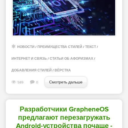
НОВОСТИ
/
ПРЕИМУЩЕСТВА СТИЛЕЙ
/
ТЕКСТ
/
ИНТЕРНЕТ И СВЯЗЬ
/
СТАТЬИ ОБ АФОРИЗМАХ
/
ДОБАВЛЕНИЯ СТИЛЕЙ
/
ВЁРСТКА
Смотреть дальше
589
0
Разработчики GrapheneOS
предлагают перезагружать
Android-устройства почаще -