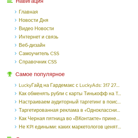
Навигация
Главная
Новости Дня
Видео Новости
Интернет и связь
Веб-дизайн
Самоучитель CSS
Справочник CSS
Самое популярное
LuckyГайд на Гардемакс с LuckyAds: 317 279 рублей за 10 дней - «Надо знать»
Как обменять рубли с карты Тинькофф на Tether ERC20 (USDT)?
Настраиваем аудиторный таргетинг в поисковой кампании Google Ads - «Заработок»
Таргетированная реклама в «Одноклассниках»: как ее настроить и нужно ли - «Заработок»
Как Черная пятница во «ВКонтакте» принесла магазину подарков 221 продажу по цене 38 рублей - «Заработок»
Не KPI едиными: каких маркетологов ценят - «Заработок»