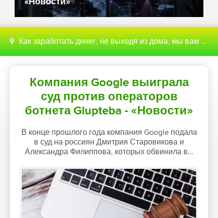
«Новости»
Как заработать денег, не выходя из дома, мы вам поможем с этим разобраться
Компания Google выиграла
суд против операторов
ботнета Glupteba - «Новости»
В конце прошлого года компания Google подала
в суд на россиян Дмитрия Старовикова и
Александра Филиппова, которых обвинила в…