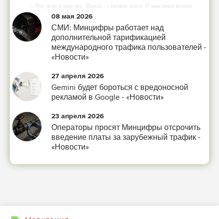
-- Все дело в мыслях. Мысль — начало всего. И мыслями можно
управлять. И поэтому главное дело совершенствования: работать над
08 мая 2026
мыслями.
СМИ: Минцифры работает над
-- Идите уверенно по направлению к мечте. Живите той жизнью, которую
дополнительной тарификацией
вы сами себе придумали.
международного трафика пользователей -
«Новости»
-- Самое большое богатство — это ум. Самая большая нищета — глупость.
Из всех страхов самый пугающий — самолюбование.
27 апреля 2026
-- Лучшее, что можно сделать с хорошим советом, это пропустить его мимо
Gemini будет бороться с вредоносной
ушей. Он никогда не бывает полезен никому, кроме того, кто его дал.
рекламой в Google - «Новости»
-- Люблю давать советы и очень не люблю, когда их дают мне.
23 апреля 2026
Операторы просят Минцифры отсрочить
введение платы за зарубежный трафик -
«Новости»