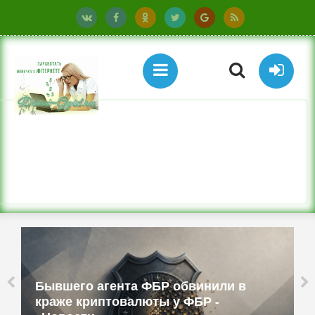
Бывшего агента ФБР обвинили в
краже криптовалюты у ФБР -