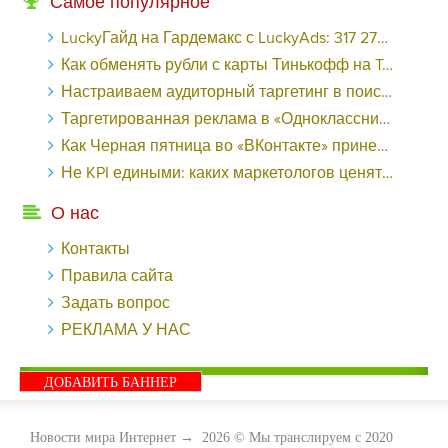
Самое популярное
LuckyГайд на Гардемакс с LuckyAds: 317 279 рублей за 10 дней - «Надо знать»
Как обменять рубли с карты Тинькофф на Tether ERC20 (USDT)?
Настраиваем аудиторный таргетинг в поисковой кампании Google Ads - «Заработок»
Таргетированная реклама в «Одноклассниках»: как ее настроить и нужно ли - «Заработок»
Как Черная пятница во «ВКонтакте» принесла магазину подарков 221 продажу по цене 38 рублей - «Заработок»
Не KPI едиными: каких маркетологов ценят - «Заработок»
О нас
Контакты
Правила сайта
Задать вопрос
РЕКЛАМА У НАС
ДОБАВИТЬ БАННЕР
Новости мира Интернет
→
2026
© Мы транслируем с 2020