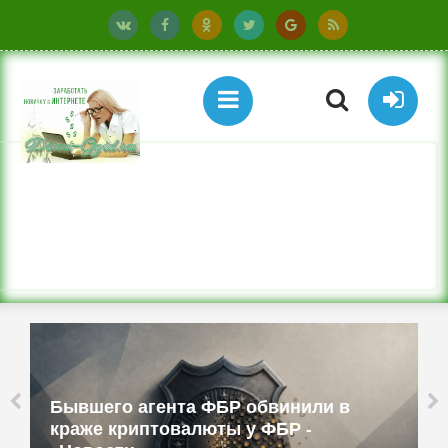
Бывшего агента ФБР обвинили в
краже криптовалюты у ФБР -