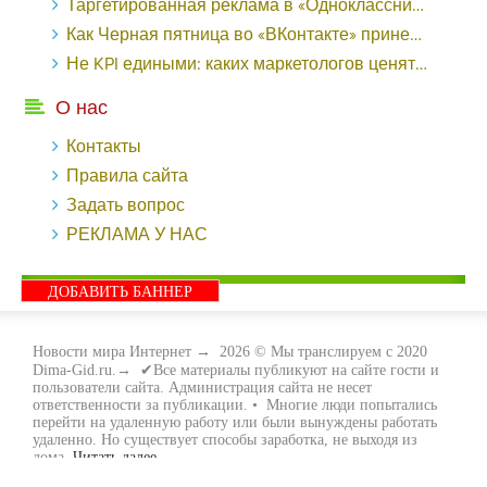
Таргетированная реклама в «Одноклассниках»: как ее настроить и нужно ли - «Заработок»
Как Черная пятница во «ВКонтакте» принесла магазину подарков 221 продажу по цене 38 рублей - «Заработок»
Не KPI едиными: каких маркетологов ценят - «Заработок»
О нас
Контакты
Правила сайта
Задать вопрос
РЕКЛАМА У НАС
ДОБАВИТЬ БАННЕР
Новости мира Интернет
→
2026
© Мы транслируем с 2020
Dima-Gid.ru.→ ✔Все материалы публикуют на сайте гости и
пользователи сайта. Администрация сайта не несет
ответственности за публикации. • Многие люди попытались
перейти на удаленную работу или были вынуждены работать
удаленно. Но существует способы заработка, не выходя из
дома.
Читать далее...
- Как заработать денег, не выходя из дома, мы вам поможем с