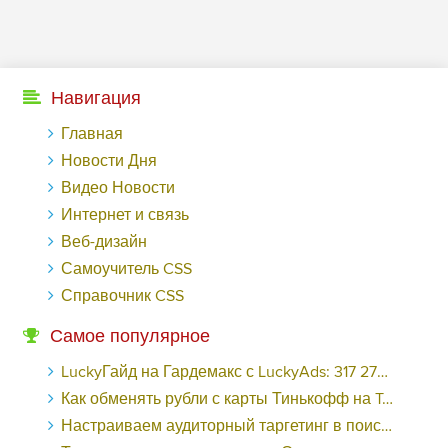
Навигация
Главная
Новости Дня
Видео Новости
Интернет и связь
Веб-дизайн
Самоучитель CSS
Справочник CSS
Самое популярное
LuckyГайд на Гардемакс с LuckyAds: 317 279 рублей за 10 дней - «Надо знать»
Как обменять рубли с карты Тинькофф на Tether ERC20 (USDT)?
Настраиваем аудиторный таргетинг в поисковой кампании Google Ads - «Заработок»