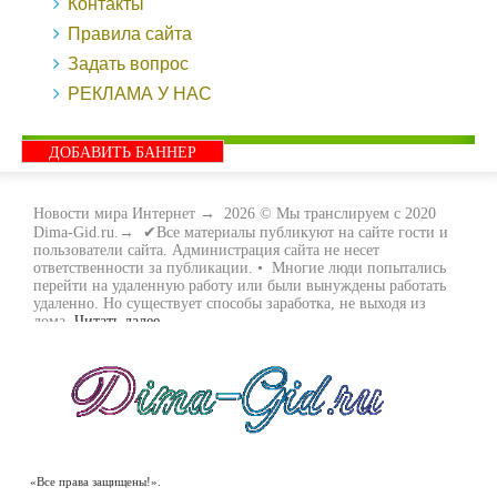
Контакты
Правила сайта
Задать вопрос
РЕКЛАМА У НАС
ДОБАВИТЬ БАННЕР
Новости мира Интернет
→
2026
© Мы транслируем с 2020
Dima-Gid.ru.→ ✔Все материалы публикуют на сайте гости и
пользователи сайта. Администрация сайта не несет
ответственности за публикации. • Многие люди попытались
перейти на удаленную работу или были вынуждены работать
удаленно. Но существует способы заработка, не выходя из
дома.
Читать далее...
- Как заработать денег, не выходя из дома, мы вам поможем с
этим разобраться. Ведь в сети интернет видов заработка очень
много. Все зависит только от вас, чем вы хотите заняться и, что
вам придётся по душе. Наш сайт собирает для вас всю
полезную информацию и новые виды заработка которые
появляются на просторах интернета каждый день. Просто
следите на нашими новостями и вы будите в курсе всех
событий. Желаем вам всем удачи и выносливости в этом виде
заработка.
«Все права защищены!».