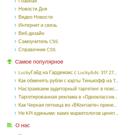
Главная
Новости Дня
Видео Новости
Интернет и связь
Веб-дизайн
Самоучитель CSS
Справочник CSS
Самое популярное
LuckyГайд на Гардемакс с LuckyAds: 317 279 рублей за 10 дней - «Надо знать»
Как обменять рубли с карты Тинькофф на Tether ERC20 (USDT)?
Настраиваем аудиторный таргетинг в поисковой кампании Google Ads - «Заработок»
Таргетированная реклама в «Одноклассниках»: как ее настроить и нужно ли - «Заработок»
Как Черная пятница во «ВКонтакте» принесла магазину подарков 221 продажу по цене 38 рублей - «Заработок»
Не KPI едиными: каких маркетологов ценят - «Заработок»
О нас