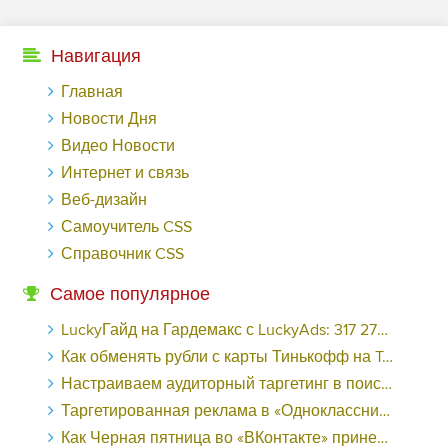
Навигация
Главная
Новости Дня
Видео Новости
Интернет и связь
Веб-дизайн
Самоучитель CSS
Справочник CSS
Самое популярное
LuckyГайд на Гардемакс с LuckyAds: 317 279 рублей за 10 дней - «Надо знать»
Как обменять рубли с карты Тинькофф на Tether ERC20 (USDT)?
Настраиваем аудиторный таргетинг в поисковой кампании Google Ads - «Заработок»
Таргетированная реклама в «Одноклассниках»: как ее настроить и нужно ли - «Заработок»
Как Черная пятница во «ВКонтакте» принесла магазину подарков 221 продажу по цене 38 рублей - «Заработок»