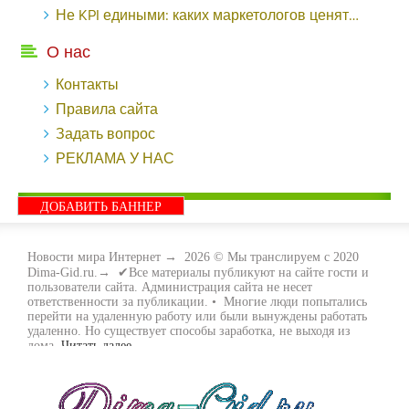
Не KPI едиными: каких маркетологов ценят - «Заработок»
О нас
Контакты
Правила сайта
Задать вопрос
РЕКЛАМА У НАС
ДОБАВИТЬ БАННЕР
Новости мира Интернет
→
2026
© Мы транслируем с 2020
Dima-Gid.ru.→ ✔Все материалы публикуют на сайте гости и
пользователи сайта. Администрация сайта не несет
ответственности за публикации. • Многие люди попытались
перейти на удаленную работу или были вынуждены работать
удаленно. Но существует способы заработка, не выходя из
дома.
Читать далее...
- Как заработать денег, не выходя из дома, мы вам поможем с
этим разобраться. Ведь в сети интернет видов заработка очень
много. Все зависит только от вас, чем вы хотите заняться и, что
вам придётся по душе. Наш сайт собирает для вас всю