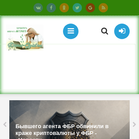
Бывшего агента ФБР обвинили в
краже криптовалюты у ФБР -