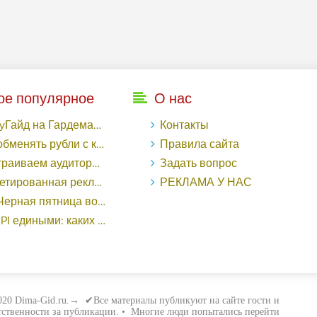
ое популярное
О нас
рдемакс с LuckyAds: 317 279 рублей за 10 дней - «Надо знать»
Контакты
ь рубли с карты Тинькофф на Tether ERC20 (USDT)?
Правила сайта
торный таргетинг в поисковой кампании Google Ads - «Заработок»
Задать вопрос
еклама в «Одноклассниках»: как ее настроить и нужно ли - «Заработок»
РЕКЛАМА У НАС
о «ВКонтакте» принесла магазину подарков 221 продажу по цене 38 рублей - «Заработок»
ными: каких маркетологов ценят - «Заработок»
20 Dima-Gid.ru.→ ✔Все материалы публикуют на сайте гости и
етственности за публикации. • Многие люди попытались перейти