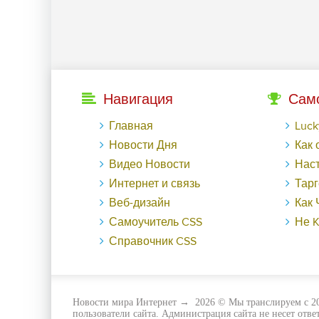
Навигация
Сам
Главная
LuckyГайд на Га
Новости Дня
Как обменят
Видео Новости
Настраиваем ауди
Интернет и связь
Таргетированная р
Веб-дизайн
Как Черная пятница в
Самоучитель CSS
Не KPI еди
Справочник CSS
Новости мира Интернет
→
2026
© Мы транслируем с 20
пользователи сайта. Администрация сайта не несет отв