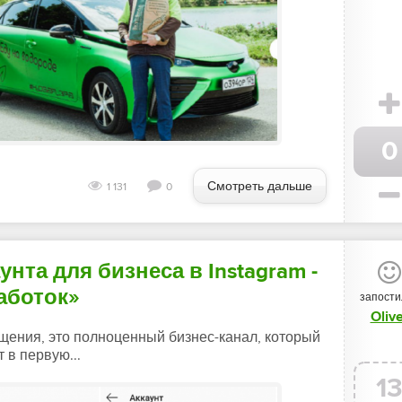
0
Смотреть дальше
1 131
0
нта для бизнеса в Instagram -
аботок»
запости
Oliv
щения, это полноценный бизнес-канал, который
 в первую...
1