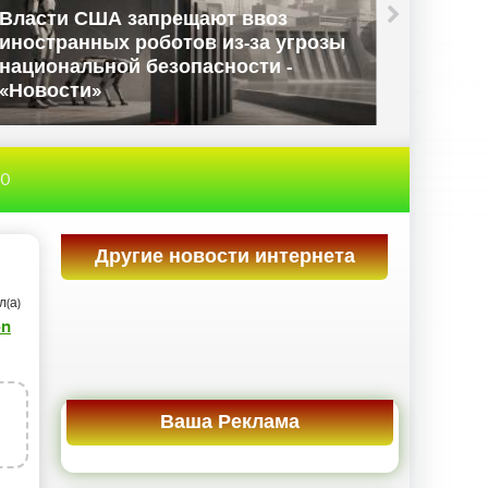
Власти США запрещают ввоз
иностранных роботов из-за угрозы
Данны
национальной безопасности -
Велико
«Новости»
«Ново
20
Другие новости интернета
л(а)
en
3
Ваша Реклама