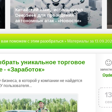
Китайский хакер использовал
DeepSeek для проведения
автономных атак - «Новости»
ы вам поможем с этим разобраться
» Материалы за 13.09.20
ыбрать уникальное торговое
 - «Заработок»
запости
Ogd
бизнеса, в которой у компании не найдется
У пользователя...
1
сен