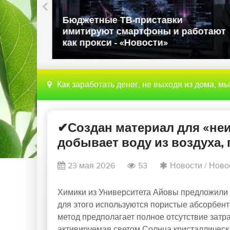
Власти США запрещают ввоз
л
иностранных роботов из-за угрозы
национальной безопасности -
«Новости»
Как заработать денег, не выходя из дома, м
✔Создан материал для «не
добывает воду из воздуха, 
23 мая 2026
53
Новости
/
Ново
Химики из Университета Айовы предложили
для этого используются пористые абсорбент
метод предполагает полное отсутствие затр
активируемая светом Солнца кристаллическа