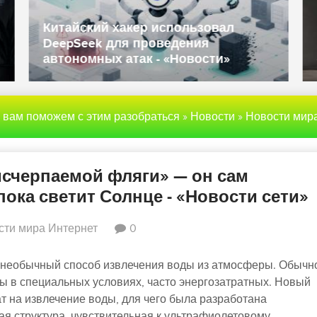
Данные полиции и госслужащих
Великобритании попали в даркнет -
«Новости»
ы вам поможем с этим разобраться
»
Новости
»
Новости мира Инте
исчерпаемой фляги» — он сам
пока светит Солнце - «Новости сети»
сти мира Интернет
0
 необычный способ извлечения воды из атмосферы. Обычн
ы в специальных условиях, часто энергозатратных. Новый
ат на извлечение воды, для чего была разработана
я структура, чувствительная к ультрафиолетовому