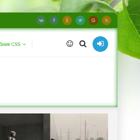
бник CSS