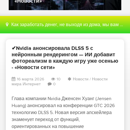
«Новости»
Как заработать денег, не выходя из дома, мы вам поможем с этим разобраться
✔Nvidia анонсировала DLSS 5 с
нейронным рендерингом — ИИ добавит
фотореализм в каждую игру уже осенью
- «Новости сети»
16 марта 2026
10
Новости
/
Новости
мира Интернет
0
Глава компании Nvidia Дженсен Хуанг (Jensen
Huang) анонсировал на конференции GTC 2026
технологию DLSS 5. Новая версия апскейлера
знаменует переход от функций,
ориентированных на повышение