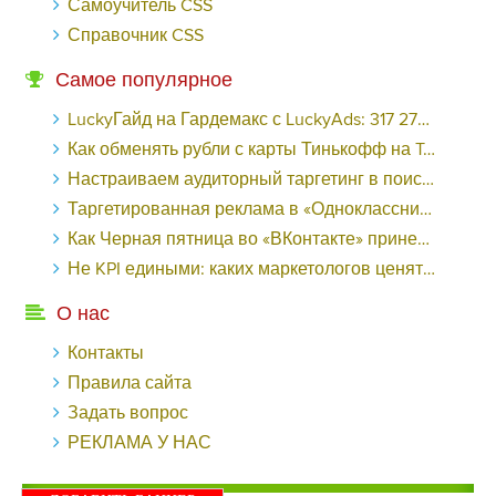
Самоучитель CSS
Справочник CSS
Самое популярное
LuckyГайд на Гардемакс с LuckyAds: 317 279 рублей за 10 дней - «Надо знать»
Как обменять рубли с карты Тинькофф на Tether ERC20 (USDT)?
Настраиваем аудиторный таргетинг в поисковой кампании Google Ads - «Заработок»
Таргетированная реклама в «Одноклассниках»: как ее настроить и нужно ли - «Заработок»
Как Черная пятница во «ВКонтакте» принесла магазину подарков 221 продажу по цене 38 рублей - «Заработок»
Не KPI едиными: каких маркетологов ценят - «Заработок»
О нас
Контакты
Правила сайта
Задать вопрос
РЕКЛАМА У НАС