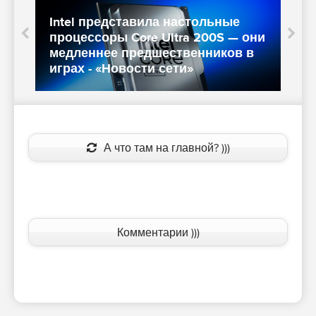
Intel представила настольные
N
процессоры Core Ultra 200S — они
медленнее предшественников в
играх - «Новости сети»
и
А что там на главной? )))
Комментарии )))