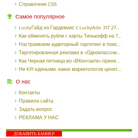
Справочник CSS
Самое популярное
LuckyГайд на Гардемакс с LuckyAds: 317 279 рублей за 10 дней - «Надо знать»
Как обменять рубли с карты Тинькофф на Tether ERC20 (USDT)?
Настраиваем аудиторный таргетинг в поисковой кампании Google Ads - «Заработок»
Таргетированная реклама в «Одноклассниках»: как ее настроить и нужно ли - «Заработок»
Как Черная пятница во «ВКонтакте» принесла магазину подарков 221 продажу по цене 38 рублей - «Заработок»
Не KPI едиными: каких маркетологов ценят - «Заработок»
О нас
Контакты
Правила сайта
Задать вопрос
РЕКЛАМА У НАС
ДОБАВИТЬ БАННЕР