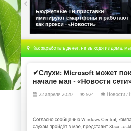
Китайский хакер использовал
отают
DeepSeek для проведения
автономных атак - «Новости»
Как заработать денег, не выходя из дома, м
✔Слухи: Microsoft может пок
начале мая - «Новости сети
22 апреля 2020
924
Новости
/
Согласно сообщению Windows Central, компа
слухам пройдёт в мае, представит Xbox Lock