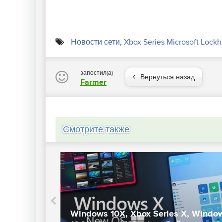
Новости сети
,
Xbox Series Microsoft Lock
запостил(а)
Вернуться назад
Farmer
Смотрите также
Microsof
dows 10X, Xbox Series X, Windows
геймпаде