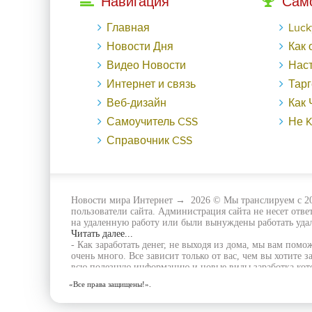
Навигация
Сам
Главная
LuckyГайд на Га
Новости Дня
Как обменят
Видео Новости
Настраиваем ауди
Интернет и связь
Таргетированная р
Веб-дизайн
Как Черная пятница в
Самоучитель CSS
Не KPI еди
Справочник CSS
Новости мира Интернет
→
2026
© Мы транслируем с 20
пользователи сайта. Администрация сайта не несет отв
на удаленную работу или были вынуждены работать удал
Читать далее...
- Как заработать денег, не выходя из дома, мы вам помо
очень много. Все зависит только от вас, чем вы хотите з
всю полезную информацию и новые виды заработка кото
следите на нашими новостями и вы будите в курсе всех
«Все права защищены!».
заработка.