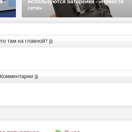
ются батарейки - «Новости
гарнитур чере
«Новости сети
то там на главной? )))
Комментарии )))