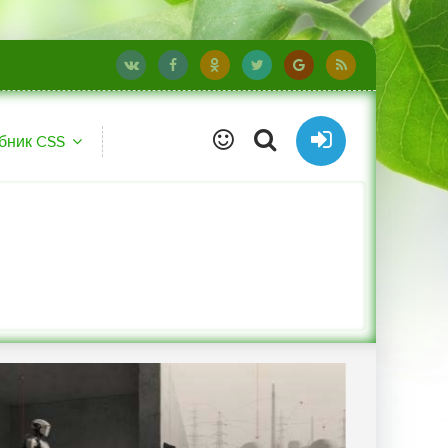
бник CSS