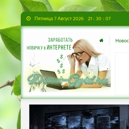
Пятница 7 Август 2026
21
:
30
:
08
Новос