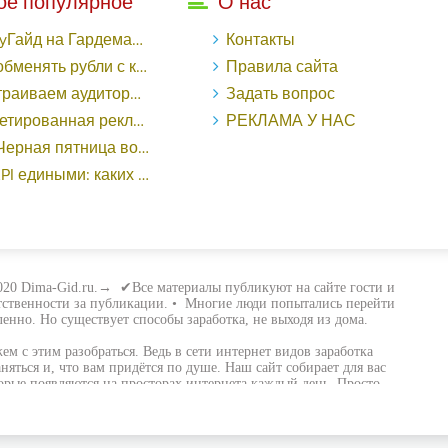
ое популярное
О нас
рдемакс с LuckyAds: 317 279 рублей за 10 дней - «Надо знать»
Контакты
ь рубли с карты Тинькофф на Tether ERC20 (USDT)?
Правила сайта
торный таргетинг в поисковой кампании Google Ads - «Заработок»
Задать вопрос
еклама в «Одноклассниках»: как ее настроить и нужно ли - «Заработок»
РЕКЛАМА У НАС
о «ВКонтакте» принесла магазину подарков 221 продажу по цене 38 рублей - «Заработок»
ными: каких маркетологов ценят - «Заработок»
20 Dima-Gid.ru.→ ✔Все материалы публикуют на сайте гости и
етственности за публикации. • Многие люди попытались перейти
енно. Но существует способы заработка, не выходя из дома.
жем с этим разобраться. Ведь в сети интернет видов заработка
аняться и, что вам придётся по душе. Наш сайт собирает для вас
рые появляются на просторах интернета каждый день. Просто
 событий. Желаем вам всем удачи и выносливости в этом виде