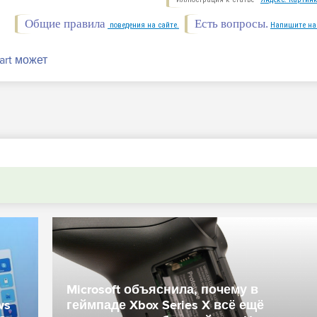
Общие правила
Есть вопросы.
поведения на сайте.
Напишите на
hart может
t объяснила, почему в
Xbox Series X
 Xbox Series X всё ещё
подключение 