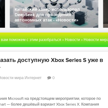
Власти США запрещают ввоз
иностранных роботов из-за угрозы
Д
национальной безопасности -
В
«Новости»
«
ы вам поможем с этим разобраться
»
Новости
»
Новости мира Инте
азать доступную Xbox Series S уже в
»
Новости мира Интернет
0
ния Microsoft на предстоящем мероприятии, которое по
hart — более дешёвый вариант Xbox Series X. Компания