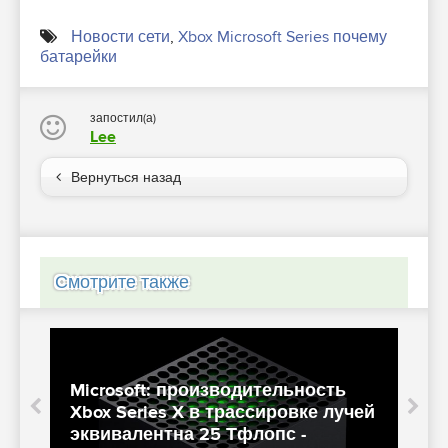
Новости сети
,
Xbox Microsoft Series почему
батарейки
запостил(а)
Lee
Вернуться назад
Смотрите также
Microsoft: производительность
Г
Xbox Series X в трассировке лучей
эквивалентна 25 Тфлопс -
к