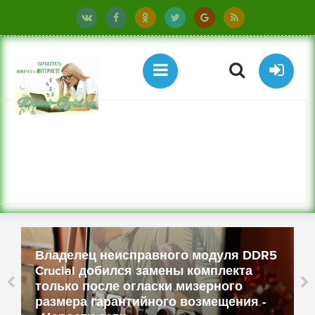
Владелец неисправного модуля DDR5
Crucial добился замены комплекта
только после огласки мизерного
размера гарантийного возмещения -