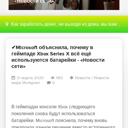
«Новости сети»
Как заработать денег, не выходя из дома, мы вам поможем с этим разобраться
✔Microsoft объяснила, почему в
геймпаде Xbox Series X всё ещё
используются батарейки - «Новости
сети»
31 марта 2020
983
Новости
/
Новости
мира Интернет
0
В геймпадах консоли Xbox следующего
поколения снова будут использоваться
батарейки. Microsoft пояснила, почему вновь
предпочла данное решение вместо встроенного