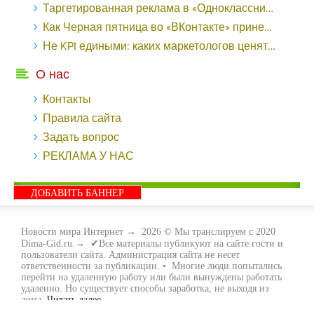
Таргетированная реклама в «Одноклассниках»: как ее настроить и нужно ли - «Заработок»
Как Черная пятница во «ВКонтакте» принесла магазину подарков 221 продажу по цене 38 рублей - «Заработок»
Не KPI едиными: каких маркетологов ценят - «Заработок»
О нас
Контакты
Правила сайта
Задать вопрос
РЕКЛАМА У НАС
ДОБАВИТЬ БАННЕР
Новости мира Интернет
→
2026
© Мы транслируем с 2020
Dima-Gid.ru.→ ✔Все материалы публикуют на сайте гости и
пользователи сайта. Администрация сайта не несет
ответственности за публикации. • Многие люди попытались
перейти на удаленную работу или были вынуждены работать
удаленно. Но существует способы заработка, не выходя из
дома.
Читать далее...
- Как заработать денег, не выходя из дома, мы вам поможем с