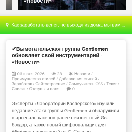
«Новости»
Как заработать денег, не выходя из дома, мы вам поможем с этим разобраться
✔Вымогательская группа Gentlemen
обновляет свой инструментарий -
«Новости»
06 июля 2026
38
Новости
/
Преимущества стилей
/
Добавления стилей
/
Заработок
/
Сайтостроение
/
Самоучитель CSS
/
Текст
/
Списки
/
Отступы и поля
0
Эксперты «Лаборатории Касперского» изучили
недавние атаки группы Gentlemen и обнаружили
в арсенале хакеров ранее неизвестный Go-
бэкдор, а также новый шифровальщик для