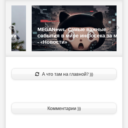
«
с
MEGANews. Cамые важные
E
события в мире инфосека за май
в
- «Новости»
с
А что там на главной? )))
Комментарии )))