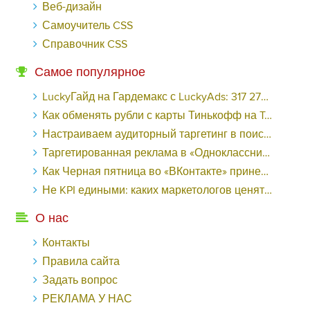
Веб-дизайн
Самоучитель CSS
Справочник CSS
Самое популярное
LuckyГайд на Гардемакс с LuckyAds: 317 279 рублей за 10 дней - «Надо знать»
Как обменять рубли с карты Тинькофф на Tether ERC20 (USDT)?
Настраиваем аудиторный таргетинг в поисковой кампании Google Ads - «Заработок»
Таргетированная реклама в «Одноклассниках»: как ее настроить и нужно ли - «Заработок»
Как Черная пятница во «ВКонтакте» принесла магазину подарков 221 продажу по цене 38 рублей - «Заработок»
Не KPI едиными: каких маркетологов ценят - «Заработок»
О нас
Контакты
Правила сайта
Задать вопрос
РЕКЛАМА У НАС