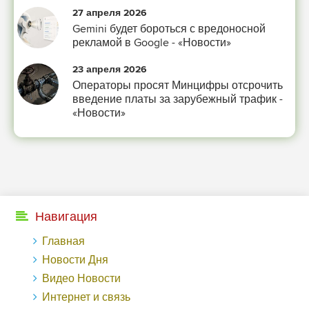
27 апреля 2026
-- Лучшее, что можно сделать с хорошим советом, это пропустить его мимо
Gemini будет бороться с вредоносной
ушей. Он никогда не бывает полезен никому, кроме того, кто его дал.
рекламой в Google - «Новости»
-- Люблю давать советы и очень не люблю, когда их дают мне.
23 апреля 2026
Операторы просят Минцифры отсрочить
введение платы за зарубежный трафик -
«Новости»
Навигация
Главная
Новости Дня
Видео Новости
Интернет и связь