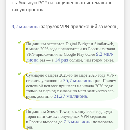
ста­биль­ную RCE на защищен­ных сис­темах «не
так уж прос­то».
9,2 миллиона
загрузок VPN-приложений за месяц
По дан­ным экспер­тов Digital Budget и Similarweb,
в мар­те 2026 года поль­зовате­ли из Рос­сии ска­чали
9,2 мил­
VPN-при­ложе­ния из Google Play более
лиона
14 раз
раз — в
боль­ше, чем годом ранее.
Сум­марно с мар­та 2025-го по март 2026 года VPN-
35,7 мил­лиона
сер­висы уста­нови­ли
раз. При­чем
основной всплеск при­шел­ся на начало 2026 года:
толь­ко за пери­од с янва­ря по март количес­тво заг­
21,27 мил­лиона
рузок дос­тигло
.
По дан­ным Sensor Tower, к кон­цу 2025 года ауди­
тория пяти самых популяр­ных VPN-сер­висов
7,3 мил­лиона
в Рос­сии вырос­ла до
поль­зовате­
лей.