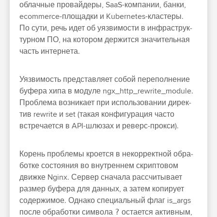
облачные про­вай­деры, SaaS-ком­пании, бан­ки,
ecommerce-пло­щад­ки и Kubernetes-клас­теры.
По сути, речь идет об уяз­вимос­ти в инфраструк­
турном ПО, на котором дер­жится зна­читель­ная
часть интерне­та.
Уяз­вимость пред­став­ляет собой перепол­нение
буфера хипа в модуле ngx_http_rewrite_module.
Проб­лема воз­ника­ет при исполь­зовании дирек­
тив rewrite и set (такая кон­фигура­ция час­то
встре­чает­ся в API-шлю­зах и реверс‑прок­си).
Ко­рень проб­лемы кро­ется в некор­рек­тной обра­
бот­ке сос­тояния во внут­реннем скрип­товом
движ­ке Nginx. Сер­вер сна­чала рас­счи­тыва­ет
раз­мер буфера для дан­ных, а затем копиру­ет
содер­жимое. Одна­ко спе­циаль­ный флаг is_args
пос­ле обра­бот­ки сим­вола
?
оста­ется активным,