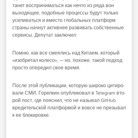
танет вос­при­нимать­ся как неч­то из ряда вон
выходя­щее, подоб­ные про­цес­сы будут толь­ко
уси­ливать­ся и вмес­то гло­баль­ных плат­форм
стра­ны нач­нут активнее раз­вивать собс­твен­ные
сер­висы. Депутат зак­лючил:
Пом­ню, как все сме­ялись над Кита­ем, который
«изоб­ретал колесо», — но, похоже, такой под­ход
прос­то опе­редил свое вре­мя.
Пос­ле этой пуб­ликации, которую широко цитиро­
вали СМИ, Горел­кин опуб­ликовал в Telegram вто­
рой пост, где пояс­нил, что не называл GitHub
вре­дитель­ской плат­формой и вов­се не при­зывал
к ее бло­киров­ке.