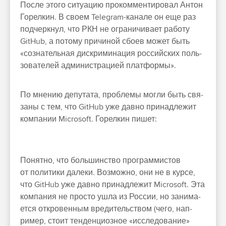
Пос­ле это­го ситу­ацию про­ком­менти­ровал Антон
Горел­кин. В сво­ем Telegram-канале он еще раз
под­чер­кнул, что РКН не огра­ничи­вает работу
GitHub, а потому при­чиной сбо­ев может быть
«соз­натель­ная дис­кри­мина­ция рос­сий­ских поль­
зовате­лей адми­нис­тра­цией плат­формы».
По мне­нию депута­та, проб­лемы мог­ли быть свя­
заны с тем, что GitHub уже дав­но при­над­лежит
ком­пании Microsoft. Горел­кин пишет:
По­нят­но, что боль­шинс­тво прог­раммис­тов
от полити­ки далеки. Воз­можно, они не в кур­се,
что GitHub уже дав­но при­над­лежит Microsoft. Эта
ком­пания не прос­то ушла из Рос­сии, но занима­
ется откро­вен­ным вре­дитель­ством (чего, нап­
ример, сто­ит тен­денци­озное «иссле­дова­ние»