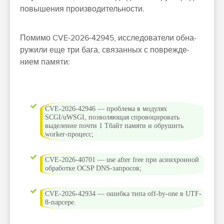
повыше­ния про­изво­дитель­нос­ти.
По­мимо CVE-2026-42945, иссле­дова­тели обна­
ружи­ли еще три бага, свя­зан­ных с пов­режде­
нием памяти:
CVE-2026-42946 — проб­лема в модулях
SCGI/uWSGI, поз­воля­ющая спро­воци­ровать
выделе­ние поч­ти 1 Тбайт памяти и обру­шить
worker-про­цесс;
CVE-2026-40701 — use after free при асин­хрон­ной
обра­бот­ке OCSP DNS-зап­росов;
CVE-2026-42934 — ошиб­ка типа off-by-one в UTF-
8-пар­сере.