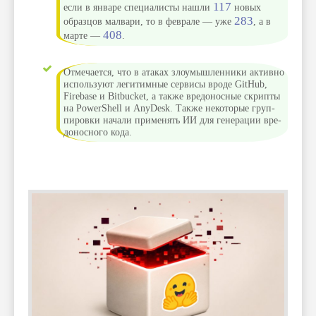
117
если в янва­ре спе­циалис­ты наш­ли
новых
283
образцов мал­вари, то в фев­рале — уже
, а в
408
мар­те —
.
От­меча­ется, что в ата­ках зло­умыш­ленни­ки активно
исполь­зуют легитим­ные сер­висы вро­де GitHub,
Firebase и Bitbucket, а так­же вре­донос­ные скрип­ты
на PowerShell и AnyDesk. Так­же некото­рые груп­
пиров­ки начали при­менять ИИ для генера­ции вре­
донос­ного кода.