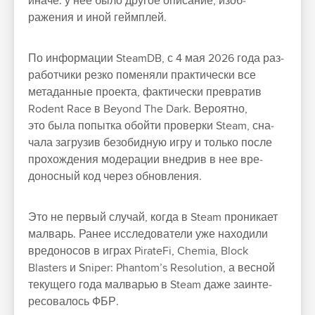
ина­че: у нее было дру­гое опи­сание, изоб­
ражения и иной гей­мплей.
По информа­ции SteamDB, с 4 мая 2026 года раз­
работ­чики рез­ко поменя­ли прак­тичес­ки все
метадан­ные про­екта, фак­тичес­ки прев­ратив
Rodent Race в Beyond The Dark. Веро­ятно,
это была попыт­ка обой­ти про­вер­ки Steam, сна­
чала заг­рузив безобид­ную игру и толь­ко пос­ле
про­хож­дения модера­ции внед­рив в нее вре­
донос­ный код через обновле­ния.
Это не пер­вый слу­чай, ког­да в Steam про­ника­ет
мал­варь. Ранее иссле­дова­тели уже находи­ли
вре­доно­сов в играх PirateFi, Chemia, Block
Blasters и Sniper: Phantom’s Resolution, а вес­ной
текуще­го года мал­варью в Steam даже за­инте­
ресо­валось ФБР.