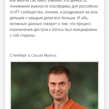
кой мно­гих сис­тем»). Имен­но эта цен­ность,
понима­ние важ­ности плат­формы для рос­сий­ско­
го ИТ‑сооб­щес­тва, похоже, и раз­дра­жает ее вла­
дель­цев с каж­дым днем все боль­ше. И объ­
ективные дан­ные говорят о том, что про­цесс
огра­ниче­ния дос­тупа к GitHub был ини­цииро­ван
с той сто­роны.
Стенберг о Claude Mythos