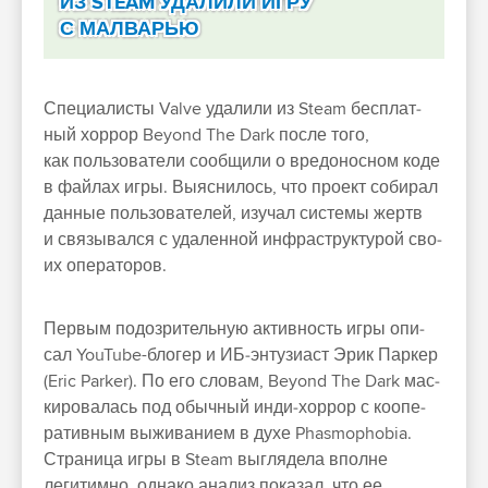
ИЗ STEAM УДАЛИЛИ ИГРУ
С МАЛВАРЬЮ
Спе­циалис­ты Valve уда­лили из Steam бес­плат­
ный хор­рор Beyond The Dark пос­ле того,
как поль­зовате­ли сооб­щили о вре­донос­ном коде
в фай­лах игры. Выяс­нилось, что про­ект собирал
дан­ные поль­зовате­лей, изу­чал сис­темы жертв
и свя­зывал­ся с уда­лен­ной инфраструк­турой сво­
их опе­рато­ров.
Пер­вым подоз­ритель­ную активность игры опи­
сал YouTube-бло­гер и ИБ‑энту­зиаст Эрик Пар­кер
(Eric Parker). По его сло­вам, Beyond The Dark мас­
кирова­лась под обыч­ный инди‑хор­рор с коопе­
ратив­ным выжива­нием в духе Phasmophobia.
Стра­ница игры в Steam выг­лядела впол­не
легитим­но, одна­ко ана­лиз показал, что ее