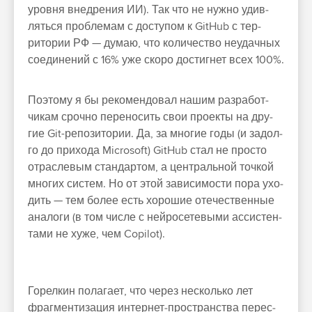
уров­ня внед­рения ИИ). Так что не нуж­но удив­
лять­ся проб­лемам с дос­тупом к GitHub с тер­
ритории РФ — думаю, что количес­тво неудач­ных
соеди­нений с 16% уже ско­ро дос­тигнет всех 100%.
По­это­му я бы рекомен­довал нашим раз­работ­
чикам сроч­но перено­сить свои про­екты на дру­
гие Git-репози­тории. Да, за мно­гие годы (и задол­
го до при­хода Microsoft) GitHub стал не прос­то
отрасле­вым стан­дартом, а цен­траль­ной точ­кой
мно­гих сис­тем. Но от этой зависи­мос­ти пора ухо­
дить — тем более есть хорошие оте­чес­твен­ные
ана­логи (в том чис­ле с ней­росете­выми ассистен­
тами не хуже, чем Copilot).
Го­рел­кин полага­ет, что через нес­коль­ко лет
фраг­менти­зация интернет‑прос­транс­тва перес­