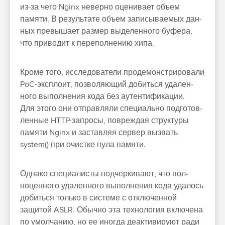
из‑за чего Nginx невер­но оце­нива­ет объ­ем
памяти. В резуль­тате объ­ем записы­ваемых дан­
ных пре­выша­ет раз­мер выделен­ного буфера,
что при­водит к перепол­нению хипа.
Кро­ме того, иссле­дова­тели про­демонс­три­рова­ли
PoC-экс­пло­ит, поз­воля­ющий добить­ся уда­лен­
ного выпол­нения кода без аутен­тифика­ции.
Для это­го они отправ­ляли спе­циаль­но под­готов­
ленные HTTP-зап­росы, пов­реждая струк­туры
памяти Nginx и зас­тавляя сер­вер выз­вать
system() при очис­тке пула памяти.
Од­нако спе­циалис­ты под­черки­вают, что пол­
ноцен­ного уда­лен­ного выпол­нения кода уда­лось
добить­ся толь­ко в сис­теме с отклю­чен­ной
защитой ASLR. Обыч­но эта тех­нология вклю­чена
по умол­чанию, но ее иног­да деак­тивиру­ют ради