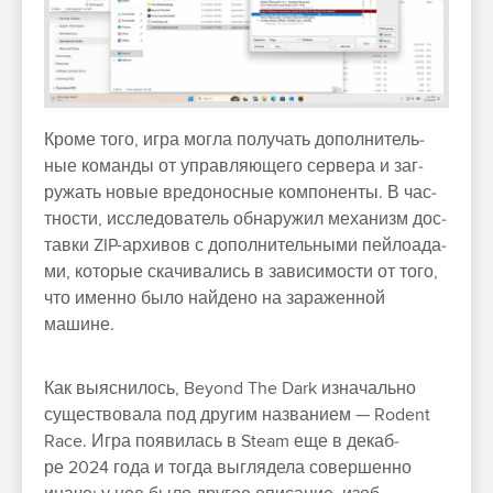
Кро­ме того, игра мог­ла получать допол­нитель­
ные коман­ды от управля­юще­го сер­вера и заг­
ружать новые вре­донос­ные ком­понен­ты. В час­
тнос­ти, иссле­дова­тель обна­ружил механизм дос­
тавки ZIP-архи­вов с допол­нитель­ными пей­лоада­
ми, которые ска­чива­лись в зависи­мос­ти от того,
что имен­но было най­дено на заражен­ной
машине.
Как выяс­нилось, Beyond The Dark изна­чаль­но
сущес­тво­вала под дру­гим наз­вани­ем — Rodent
Race. Игра появи­лась в Steam еще в декаб­
ре 2024 года и тог­да выг­лядела совер­шенно