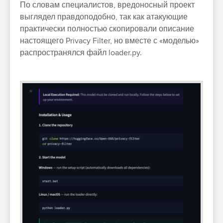
По сло­вам спе­циалис­тов, вре­донос­ный про­ект
выг­лядел прав­доподоб­но, так как ата­кующие
прак­тичес­ки пол­ностью ско­пиро­вали опи­сание
нас­тояще­го Privacy Filter, но вмес­те с «моделью»
рас­простра­нял­ся файл loader.py.