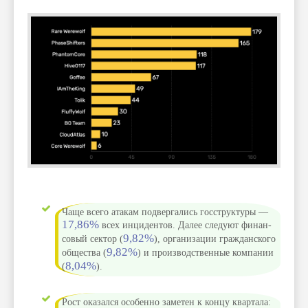
Ча­ще все­го ата­кам под­верга­лись госс­трук­туры —
17,86%
всех инци­ден­тов. Далее сле­дуют финан­
9,82%
совый сек­тор (
), орга­низа­ции граж­дан­ско­го
9,82%
общес­тва (
) и про­изводс­твен­ные ком­пании
8,04%
(
).
Рост ока­зал­ся осо­бен­но заметен к кон­цу квар­тала: