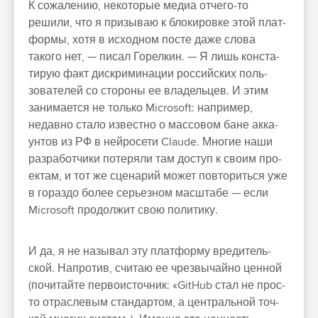
К сожале­нию, некото­рые медиа отче­го‑то
решили, что я при­зываю к бло­киров­ке этой плат­
формы, хотя в исходном пос­те даже сло­ва
такого нет, — писал Горел­кин. — Я лишь кон­ста­
тирую факт дис­кри­мина­ции рос­сий­ских поль­
зовате­лей со сто­роны ее вла­дель­цев. И этим
занима­ется не толь­ко Microsoft: нап­ример,
недав­но ста­ло извес­тно о мас­совом бане акка­
унтов из РФ в ней­росети Claude. Мно­гие наши
раз­работ­чики потеря­ли там дос­туп к сво­им про­
ектам, и тот же сце­нарий может пов­торить­ся уже
в гораз­до более серь­езном мас­шта­бе — если
Microsoft про­дол­жит свою полити­ку.
И да, я не называл эту плат­форму вре­дитель­
ской. Нап­ротив, счи­таю ее чрез­вычай­но цен­ной
(почитай­те пер­воис­точник: «GitHub стал не прос­
то отрасле­вым стан­дартом, а цен­траль­ной точ­