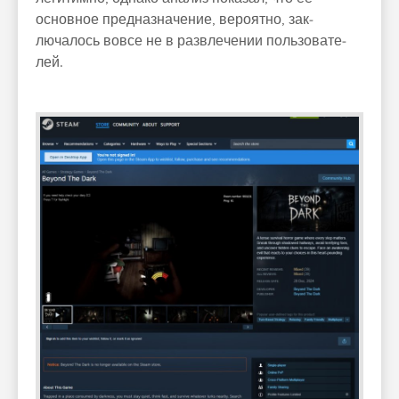
основное пред­назна­чение, веро­ятно, зак­
лючалось вов­се не в раз­вле­чении поль­зовате­
лей.