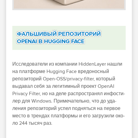
ФАЛЬШИВЫЙ РЕПОЗИТОРИЙ
OPENAI В HUGGING FACE
Ис­сле­дова­тели из ком­пании HiddenLayer наш­ли
на плат­форме Hugging Face вре­донос­ный
репози­торий Open-OSS/privacy-filter, который
выдавал себя за легитим­ный про­ект OpenAI
Privacy Filter, но на деле рас­простра­нял инфости­
лер для Windows. При­меча­тель­но, что до уда­
ления репози­торий успел под­нять­ся на пер­вое
мес­то в трен­дах плат­формы и его заг­рузили око­
ло 244 тысяч раз.