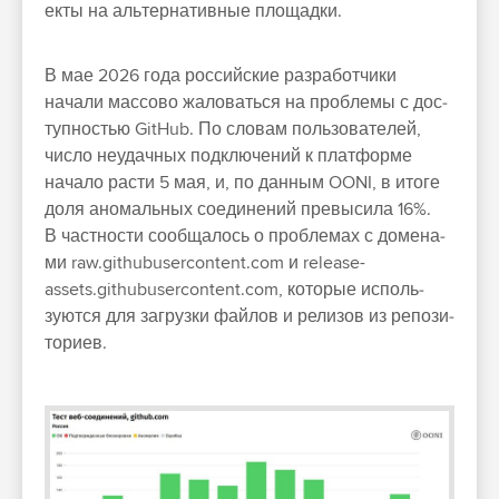
екты на аль­тер­натив­ные пло­щад­ки.
В мае 2026 года рос­сий­ские раз­работ­чики
начали мас­сово жаловать­ся на проб­лемы с дос­
тупностью GitHub. По сло­вам поль­зовате­лей,
чис­ло неудач­ных под­клю­чений к плат­форме
начало рас­ти 5 мая, и, по дан­ным OONI, в ито­ге
доля ано­маль­ных соеди­нений пре­выси­ла 16%.
В час­тнос­ти сооб­щалось о проб­лемах с домена­
ми raw.githubusercontent.com и release-
assets.githubusercontent.com, которые исполь­
зуют­ся для заг­рузки фай­лов и релизов из репози­
тори­ев.