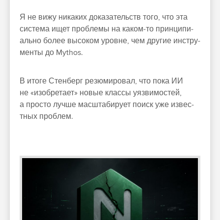
Я не вижу никаких доказа­тель­ств того, что эта
сис­тема ищет проб­лемы на каком‑то прин­ципи­
аль­но более высоком уров­не, чем дру­гие инс­тру­
мен­ты до Mythos.
В ито­ге Стен­берг резюми­ровал, что пока ИИ
не «изоб­рета­ет» новые клас­сы уяз­вимос­тей,
а прос­то луч­ше мас­шта­биру­ет поиск уже извес­
тных проб­лем.