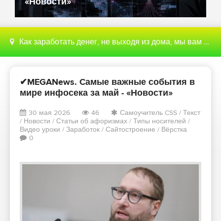
«Новости»
Как заработать денег, не выходя из дома, мы вам поможем с этим разобраться
✔MEGANews. Cамые важные события в
мире инфосека за май - «Новости»
30 мая 2026
46
Самоучитель CSS
/
Текст
/
Новости
/
Статьи об афоризмах
/
Типы носителей
/
Видео уроки
/
Заработок
/
Сайтостроение
/
Вёрстка
0