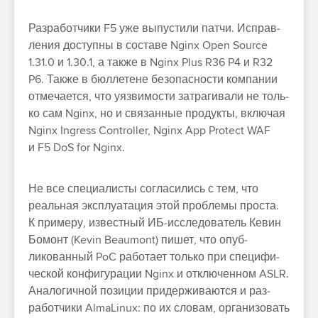
Раз­работ­чики F5 уже вы­пус­тили пат­чи. Исправ­
ления дос­тупны в сос­таве Nginx Open Source
1.31.0 и 1.30.1, а так­же в Nginx Plus R36 P4 и R32
P6. Так­же в бюл­летене безопас­ности ком­пании
отме­чает­ся, что уяз­вимос­ти зат­рагива­ли не толь­
ко сам Nginx, но и свя­зан­ные про­дук­ты, вклю­чая
Nginx Ingress Controller, Nginx App Protect WAF
и F5 DoS for Nginx.
Не все спе­циалис­ты сог­ласились с тем, что
реаль­ная экс­плу­ата­ция этой проб­лемы прос­та.
К при­меру, извес­тный ИБ‑иссле­дова­тель Кевин
Бомонт (Kevin Beaumont) пи­шет, что опуб­
ликован­ный PoC работа­ет толь­ко при спе­цифи­
чес­кой кон­фигура­ции Nginx и отклю­чен­ном ASLR.
Ана­логич­ной позиции при­дер­жива­ются и раз­
работ­чики AlmaLinux: по их сло­вам, орга­низо­вать