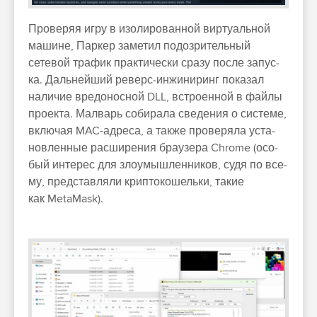
Про­веряя игру в изо­лиро­ван­ной вир­туаль­ной
машине, Пар­кер заметил подоз­ритель­ный
сетевой тра­фик прак­тичес­ки сра­зу пос­ле запус­
ка. Даль­нейший реверс‑инжи­ниринг показал
наличие вре­донос­ной DLL, встро­енной в фай­лы
про­екта. Мал­варь собира­ла све­дения о сис­теме,
вклю­чая MAC-адре­са, а так­же про­веря­ла уста­
нов­ленные рас­ширения бра­узе­ра Chrome (осо­
бый инте­рес для зло­умыш­ленни­ков, судя по все­
му, пред­став­ляли крип­токошель­ки, такие
как MetaMask).