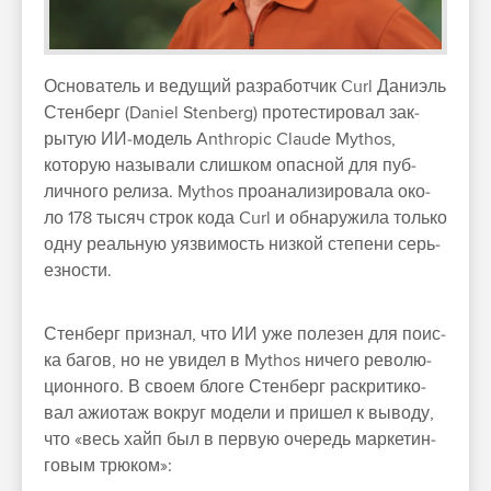
Ос­нователь и ведущий раз­работ­чик Curl Дани­эль
Стен­берг (Daniel Stenberg) про­тес­тировал зак­
рытую ИИ‑модель Anthropic Claude Mythos,
которую называ­ли слиш­ком опас­ной для пуб­
лично­го релиза. Mythos про­ана­лизи­рова­ла око­
ло 178 тысяч строк кода Curl и обна­ружи­ла толь­ко
одну реаль­ную уяз­вимость низ­кой сте­пени серь­
езности.
Стен­берг приз­нал, что ИИ уже полезен для поис­
ка багов, но не уви­дел в Mythos ничего револю­
цион­ного. В сво­ем бло­ге Стен­берг рас­кри­тико­
вал ажи­отаж вок­руг модели и при­шел к выводу,
что «весь хайп был в пер­вую оче­редь мар­кетин­
говым трю­ком»: