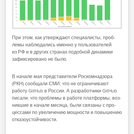
При этом, как утвер­жда­ют спе­циалис­ты, проб­
лемы наб­людались имен­но у поль­зовате­лей
из РФ и в дру­гих стра­нах подоб­ной динами­ки
зафик­сирова­но не было.
В начале мая пред­ста­вите­ли Рос­комнад­зора
(РКН) со­обща­ли СМИ, что не огра­ничи­вают
работу GitHub в Рос­сии. А раз­работ­чики GitHub
пи­сали, что проб­лемы в работе плат­формы, воз­
никшие в начале месяца, были свя­заны с про­
цес­сами по уве­личе­нию мощ­ности и повыше­нию
отка­зоус­той­чивос­ти.