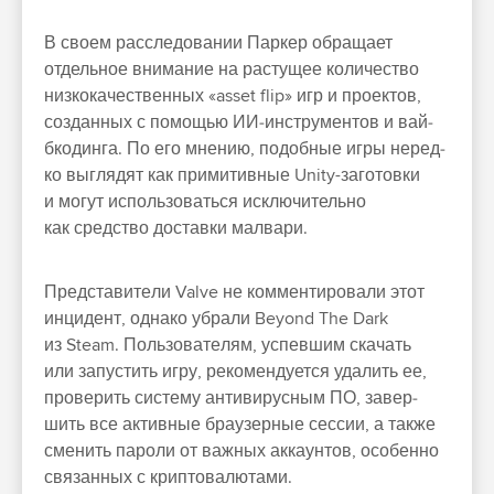
В сво­ем рас­сле­дова­нии Пар­кер обра­щает
отдель­ное вни­мание на рас­тущее количес­тво
низ­кокачес­твен­ных «asset flip» игр и про­ектов,
соз­данных с помощью ИИ‑инс­тру­мен­тов и вай­
бко­дин­га. По его мне­нию, подоб­ные игры неред­
ко выг­лядят как при­митив­ные Unity-заготов­ки
и могут исполь­зовать­ся исклю­читель­но
как средс­тво дос­тавки мал­вари.
Пред­ста­вите­ли Valve не ком­менти­рова­ли этот
инци­дент, одна­ко убра­ли Beyond The Dark
из Steam. Поль­зовате­лям, успевшим ска­чать
или запус­тить игру, рекомен­дует­ся уда­лить ее,
про­верить сис­тему анти­вирус­ным ПО, завер­
шить все активные бра­узер­ные сес­сии, а так­же
сме­нить пароли от важ­ных акка­унтов, осо­бен­но
свя­зан­ных с крип­товалю­тами.