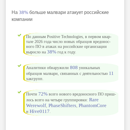
На
38%
больше малвари атакует российские
компании
По дан­ным Positive Technologies, в пер­вом квар­
тале 2026 года чис­ло новых образцов вре­донос­
ного ПО в ата­ках на рос­сий­ские орга­низа­ции
38%
вырос­ло на
год к году.
808
Ана­лити­ки обна­ружи­ли
уни­каль­ных
11
образцов мал­вари, свя­зан­ных с деятель­ностью
хак­групп.
72%
Поч­ти
все­го нового вре­донос­ного ПО приш­
Rare
лось все­го на четыре груп­пиров­ки:
Werewolf
PhaseShifters
PhantomCore
,
,
Hive0117
и
.