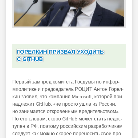
ГОРЕЛКИН ПРИЗВАЛ УХОДИТЬ
С GITHUB
Пер­вый зам­пред комите­та Гос­думы по инфор­
мпо­лити­ке и пред­седатель РОЦИТ Антон Горел­
кин заявил, что ком­пания Microsoft, которой при­
над­лежит GitHub, «не прос­то ушла из Рос­сии,
но занима­ется откро­вен­ным вре­дитель­ством».
По его сло­вам, ско­ро GitHub может стать недос­
тупен в РФ, поэто­му рос­сий­ским раз­работ­чикам
сле­дует как мож­но ско­рее перено­сить свои про­