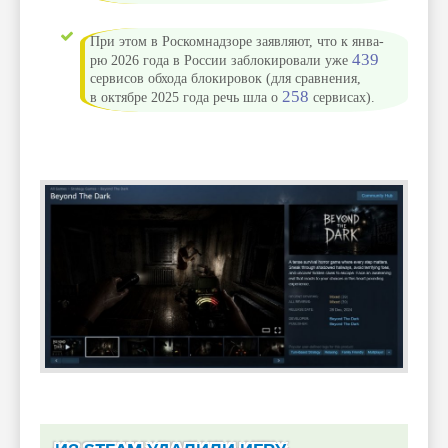
При этом в Рос­комнад­зоре заяв­ляют, что к янва­
439
рю 2026 года в Рос­сии заб­локиро­вали уже
сер­висов обхо­да бло­киро­вок (для срав­нения,
258
в октябре 2025 года речь шла о
сер­висах).