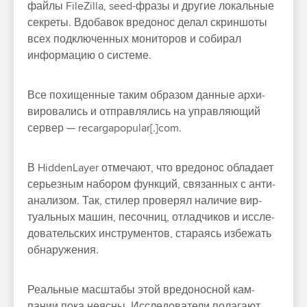
фай­лы FileZilla, seed-фра­зы и дру­гие локаль­ные
сек­реты. Вдо­бавок вре­донос делал скрин­шоты
всех под­клю­чен­ных монито­ров и собирал
информа­цию о сис­теме.
Все похищен­ные таким обра­зом дан­ные архи­
виро­вались и отправ­лялись на управля­ющий
сер­вер — recargapopular[.]com.
В HiddenLayer отме­чают, что вре­донос обла­дает
серь­езным набором фун­кций, свя­зан­ных с анти­
ана­лизом. Так, сти­лер про­верял наличие вир­
туаль­ных машин, песоч­ниц, отладчи­ков и иссле­
дова­тель­ских инс­тру­мен­тов, ста­раясь избе­жать
обна­руже­ния.
Ре­аль­ные мас­шта­бы этой вре­донос­ной кам­
пании пока неяс­ны. Иссле­дова­тели полага­ют,