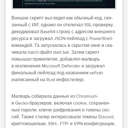
Внеш­не скрипт выг­лядел как обыч­ный код, свя­
зан­ный с ИИ, одна­ко он отклю­чал SSL-про­вер­ку,
декоди­ровал Base64-стро­ку с адре­сом внеш­него
ресур­са и заг­ружал JSON-пей­лоад с PowerShell-
коман­дой. Та запус­калась в скры­том окне и ска­
чива­ла batch-файл start.bat. Затем скрипт
повышал при­виле­гии, добав­лял мал­варь
в исклю­чения Microsoft Defender и заг­ружал
финаль­ный пей­лоад под наз­вани­ем sefirah
(написан­ный на Rust инфости­лер).
Мал­варь собира­ла дан­ные из Chromium-
и Gecko-бра­узе­ров, вклю­чая cookie, сох­ранен­
ные пароли, клю­чи шиф­рования и токены сес­
сий. Так­же сти­лер инте­ресо­вали токены Discord,
крип­токошель­ки, SSH-, FTP- и VPN-кон­фигура­ции,