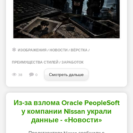
ИЗОБРАЖЕНИЯ
/
НОВОСТИ
/
ВЁРСТКА
/
ПРЕИМУЩЕСТВА СТИЛЕЙ
/
ЗАРАБОТОК
Смотреть дальше
38
0
Из-за взлома Oracle PeopleSoft
у компании Nissan украли
данные - «Новости»