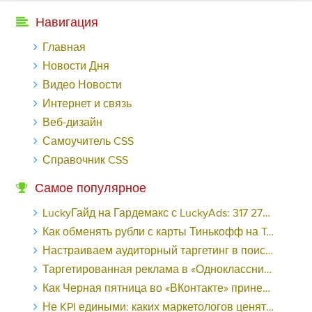
Навигация
Главная
Новости Дня
Видео Новости
Интернет и связь
Веб-дизайн
Самоучитель CSS
Справочник CSS
Самое популярное
LuckyГайд на Гардемакс с LuckyAds: 317 279 рублей за 10 дней - «Надо знать»
Как обменять рубли с карты Тинькофф на Tether ERC20 (USDT)?
Настраиваем аудиторный таргетинг в поисковой кампании Google Ads - «Заработок»
Таргетированная реклама в «Одноклассниках»: как ее настроить и нужно ли - «Заработок»
Как Черная пятница во «ВКонтакте» принесла магазину подарков 221 продажу по цене 38 рублей - «Заработок»
Не KPI едиными: каких маркетологов ценят - «Заработок»