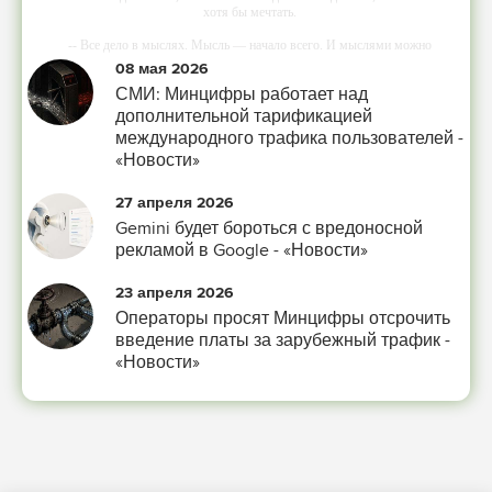
хотя бы мечтать.
-- Все дело в мыслях. Мысль — начало всего. И мыслями можно
управлять. И поэтому главное дело совершенствования: работать над
08 мая 2026
мыслями.
СМИ: Минцифры работает над
-- Идите уверенно по направлению к мечте. Живите той жизнью, которую
дополнительной тарификацией
вы сами себе придумали.
международного трафика пользователей -
«Новости»
-- Самое большое богатство — это ум. Самая большая нищета — глупость.
Из всех страхов самый пугающий — самолюбование.
27 апреля 2026
-- Лучшее, что можно сделать с хорошим советом, это пропустить его мимо
Gemini будет бороться с вредоносной
ушей. Он никогда не бывает полезен никому, кроме того, кто его дал.
рекламой в Google - «Новости»
-- Люблю давать советы и очень не люблю, когда их дают мне.
23 апреля 2026
Операторы просят Минцифры отсрочить
введение платы за зарубежный трафик -
«Новости»