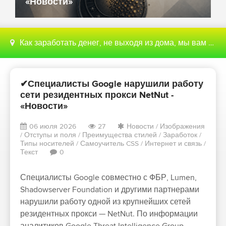
«Новости»
Как заработать денег, не выходя из дома, мы вам поможем с этим разобраться
✔Специалисты Google нарушили работу
сети резидентных прокси NetNut -
«Новости»
06 июля 2026
27
Новости
/
Изображения
/
Отступы и поля
/
Преимущества стилей
/
Заработок
/
Типы носителей
/
Самоучитель CSS
/
Интернет и связь
/
Текст
0
Специалисты Google совместно с ФБР, Lumen,
Shadowserver Foundation и другими партнерами
нарушили работу одной из крупнейших сетей
резидентных прокси — NetNut. По информации