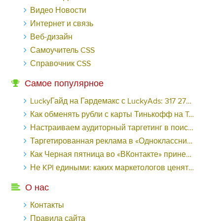
Видео Новости
Интернет и связь
Веб-дизайн
Самоучитель CSS
Справочник CSS
Самое популярное
LuckyГайд на Гардемакс с LuckyAds: 317 279 рублей за 10 дней - «Надо знать»
Как обменять рубли с карты Тинькофф на Tether ERC20 (USDT)?
Настраиваем аудиторный таргетинг в поисковой кампании Google Ads - «Заработок»
Таргетированная реклама в «Одноклассниках»: как ее настроить и нужно ли - «Заработок»
Как Черная пятница во «ВКонтакте» принесла магазину подарков 221 продажу по цене 38 рублей - «Заработок»
Не KPI едиными: каких маркетологов ценят - «Заработок»
О нас
Контакты
Правила сайта