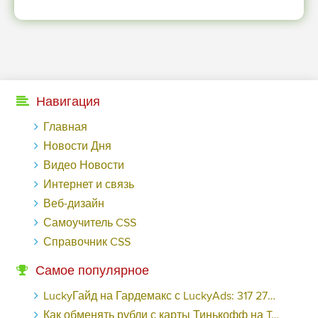
Навигация
Главная
Новости Дня
Видео Новости
Интернет и связь
Веб-дизайн
Самоучитель CSS
Справочник CSS
Самое популярное
LuckyГайд на Гардемакс с LuckyAds: 317 279 рублей за 10 дней - «Надо знать»
Как обменять рубли с карты Тинькофф на Tether ERC20 (USDT)?