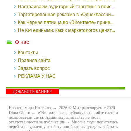
Настраиваем аудиторный таргетинг в поисковой кампании Google Ads - «Заработок»
Таргетированная реклама в «Одноклассниках»: как ее настроить и нужно ли - «Заработок»
Как Черная пятница во «ВКонтакте» принесла магазину подарков 221 продажу по цене 38 рублей - «Заработок»
Не KPI едиными: каких маркетологов ценят - «Заработок»
О нас
Контакты
Правила сайта
Задать вопрос
РЕКЛАМА У НАС
ДОБАВИТЬ БАННЕР
Новости мира Интернет
→
2026
© Мы транслируем с 2020
Dima-Gid.ru.→ ✔Все материалы публикуют на сайте гости и
пользователи сайта. Администрация сайта не несет
ответственности за публикации. • Многие люди попытались
перейти на удаленную работу или были вынуждены работать