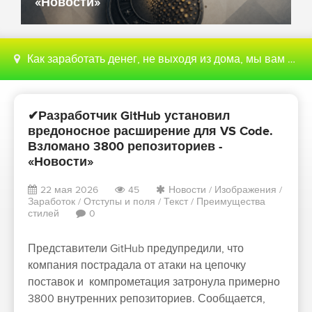
«Новости»
Как заработать денег, не выходя из дома, мы вам поможем с этим разобраться
✔Разработчик GitHub установил
вредоносное расширение для VS Code.
Взломано 3800 репозиториев -
«Новости»
22 мая 2026
45
Новости
/
Изображения
/
Заработок
/
Отступы и поля
/
Текст
/
Преимущества
стилей
0
Представители GitHub предупредили, что
компания пострадала от атаки на цепочку
поставок и компрометация затронула примерно
3800 внутренних репозиториев. Сообщается,