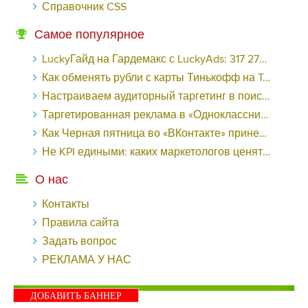
Справочник CSS
Самое популярное
LuckyГайд на Гардемакс с LuckyAds: 317 279 рублей за 10 дней - «Надо знать»
Как обменять рубли с карты Тинькофф на Tether ERC20 (USDT)?
Настраиваем аудиторный таргетинг в поисковой кампании Google Ads - «Заработок»
Таргетированная реклама в «Одноклассниках»: как ее настроить и нужно ли - «Заработок»
Как Черная пятница во «ВКонтакте» принесла магазину подарков 221 продажу по цене 38 рублей - «Заработок»
Не KPI едиными: каких маркетологов ценят - «Заработок»
О нас
Контакты
Правила сайта
Задать вопрос
РЕКЛАМА У НАС
ДОБАВИТЬ БАННЕР