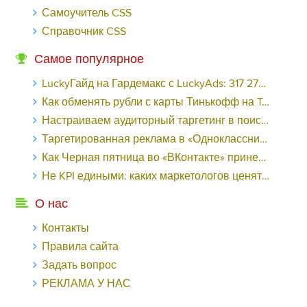
Самоучитель CSS
Справочник CSS
Самое популярное
LuckyГайд на Гардемакс с LuckyAds: 317 279 рублей за 10 дней - «Надо знать»
Как обменять рубли с карты Тинькофф на Tether ERC20 (USDT)?
Настраиваем аудиторный таргетинг в поисковой кампании Google Ads - «Заработок»
Таргетированная реклама в «Одноклассниках»: как ее настроить и нужно ли - «Заработок»
Как Черная пятница во «ВКонтакте» принесла магазину подарков 221 продажу по цене 38 рублей - «Заработок»
Не KPI едиными: каких маркетологов ценят - «Заработок»
О нас
Контакты
Правила сайта
Задать вопрос
РЕКЛАМА У НАС