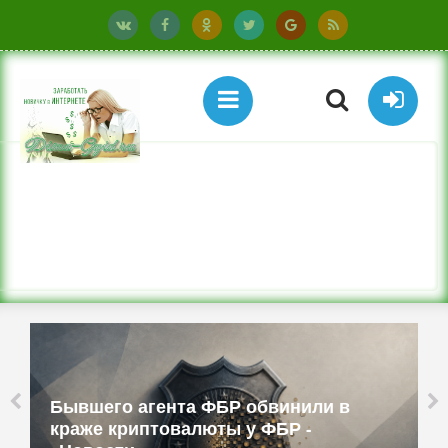
о агента ФБР обвинили в
Бюджетные 
риптовалюты у ФБР -
смартфоны и