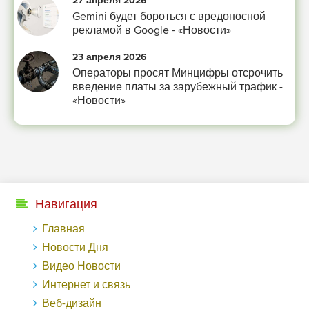
27 апреля 2026
-- Лучшее, что можно сделать с хорошим советом, это пропустить его мимо
Gemini будет бороться с вредоносной
ушей. Он никогда не бывает полезен никому, кроме того, кто его дал.
рекламой в Google - «Новости»
-- Люблю давать советы и очень не люблю, когда их дают мне.
23 апреля 2026
Операторы просят Минцифры отсрочить
введение платы за зарубежный трафик -
«Новости»
Навигация
Главная
Новости Дня
Видео Новости
Интернет и связь
Веб-дизайн