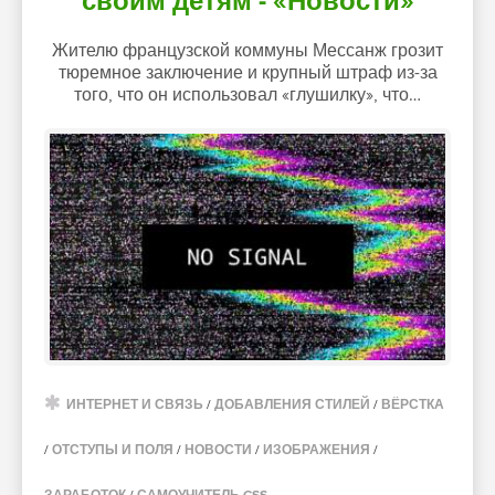
своим детям - «Новости»
Жителю французской коммуны Мессанж грозит
тюремное заключение и крупный штраф из-за
того, что он использовал «глушилку», что…
ИНТЕРНЕТ И СВЯЗЬ
/
ДОБАВЛЕНИЯ СТИЛЕЙ
/
ВЁРСТКА
/
ОТСТУПЫ И ПОЛЯ
/
НОВОСТИ
/
ИЗОБРАЖЕНИЯ
/