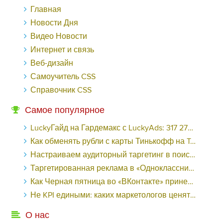
Главная
Новости Дня
Видео Новости
Интернет и связь
Веб-дизайн
Самоучитель CSS
Справочник CSS
Самое популярное
LuckyГайд на Гардемакс с LuckyAds: 317 279 рублей за 10 дней - «Надо знать»
Как обменять рубли с карты Тинькофф на Tether ERC20 (USDT)?
Настраиваем аудиторный таргетинг в поисковой кампании Google Ads - «Заработок»
Таргетированная реклама в «Одноклассниках»: как ее настроить и нужно ли - «Заработок»
Как Черная пятница во «ВКонтакте» принесла магазину подарков 221 продажу по цене 38 рублей - «Заработок»
Не KPI едиными: каких маркетологов ценят - «Заработок»
О нас