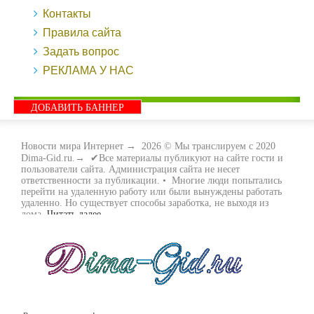
Контакты
Правила сайта
Задать вопрос
РЕКЛАМА У НАС
ДОБАВИТЬ БАННЕР
Новости мира Интернет
→
2026
© Мы транслируем с 2020
Dima-Gid.ru.→ ✔Все материалы публикуют на сайте гости и
пользователи сайта. Администрация сайта не несет
ответственности за публикации. • Многие люди попытались
перейти на удаленную работу или были вынуждены работать
удаленно. Но существует способы заработка, не выходя из
дома.
Читать далее...
- Как заработать денег, не выходя из дома, мы вам поможем с
этим разобраться. Ведь в сети интернет видов заработка очень
много. Все зависит только от вас, чем вы хотите заняться и, что
вам придётся по душе. Наш сайт собирает для вас всю
полезную информацию и новые виды заработка которые
появляются на просторах интернета каждый день. Просто
следите на нашими новостями и вы будите в курсе всех
событий. Желаем вам всем удачи и выносливости в этом виде