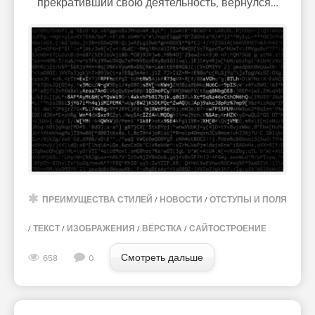
прекративший свою деятельность, вернулся…
ПРЕИМУЩЕСТВА СТИЛЕЙ
/
НОВОСТИ
/
ОТСТУПЫ И ПОЛЯ
/
ТЕКСТ
/
ИЗОБРАЖЕНИЯ
/
ВЁРСТКА
/
САЙТОСТРОЕНИЕ
Смотреть дальше
658
0