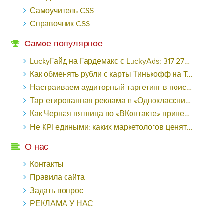
Самоучитель CSS
Справочник CSS
Самое популярное
LuckyГайд на Гардемакс с LuckyAds: 317 279 рублей за 10 дней - «Надо знать»
Как обменять рубли с карты Тинькофф на Tether ERC20 (USDT)?
Настраиваем аудиторный таргетинг в поисковой кампании Google Ads - «Заработок»
Таргетированная реклама в «Одноклассниках»: как ее настроить и нужно ли - «Заработок»
Как Черная пятница во «ВКонтакте» принесла магазину подарков 221 продажу по цене 38 рублей - «Заработок»
Не KPI едиными: каких маркетологов ценят - «Заработок»
О нас
Контакты
Правила сайта
Задать вопрос
РЕКЛАМА У НАС