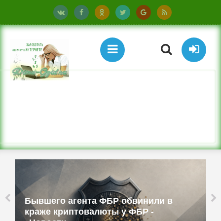
Бюджетные ТВ-приставки имитируют
смартфоны и работают как прокси -