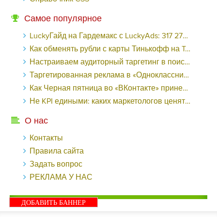
Самое популярное
LuckyГайд на Гардемакс с LuckyAds: 317 279 рублей за 10 дней - «Надо знать»
Как обменять рубли с карты Тинькофф на Tether ERC20 (USDT)?
Настраиваем аудиторный таргетинг в поисковой кампании Google Ads - «Заработок»
Таргетированная реклама в «Одноклассниках»: как ее настроить и нужно ли - «Заработок»
Как Черная пятница во «ВКонтакте» принесла магазину подарков 221 продажу по цене 38 рублей - «Заработок»
Не KPI едиными: каких маркетологов ценят - «Заработок»
О нас
Контакты
Правила сайта
Задать вопрос
РЕКЛАМА У НАС
ДОБАВИТЬ БАННЕР