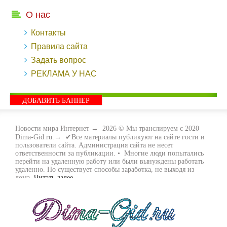
О нас
Контакты
Правила сайта
Задать вопрос
РЕКЛАМА У НАС
ДОБАВИТЬ БАННЕР
Новости мира Интернет
→
2026
© Мы транслируем с 2020
Dima-Gid.ru.→ ✔Все материалы публикуют на сайте гости и
пользователи сайта. Администрация сайта не несет
ответственности за публикации. • Многие люди попытались
перейти на удаленную работу или были вынуждены работать
удаленно. Но существует способы заработка, не выходя из
дома.
Читать далее...
- Как заработать денег, не выходя из дома, мы вам поможем с
этим разобраться. Ведь в сети интернет видов заработка очень
много. Все зависит только от вас, чем вы хотите заняться и, что
вам придётся по душе. Наш сайт собирает для вас всю
полезную информацию и новые виды заработка которые
появляются на просторах интернета каждый день. Просто