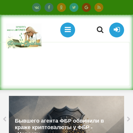
Бывшего агента ФБР обвинили в
краже криптовалюты у ФБР -