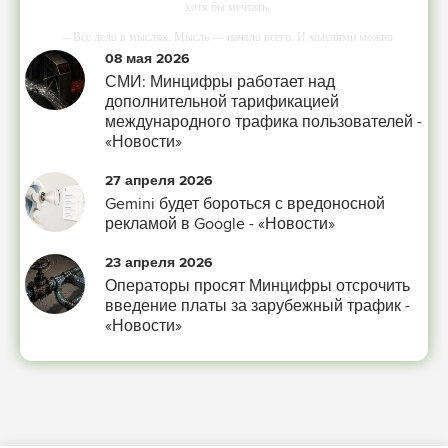
хотя бы мечтать.
-- Все дело в мыслях. Мысль — начало всего. И мыслями можно
управлять. И поэтому главное дело совершенствования: работать над
08 мая 2026
мыслями.
СМИ: Минцифры работает над
-- Идите уверенно по направлению к мечте. Живите той жизнью, которую
дополнительной тарификацией
вы сами себе придумали.
международного трафика пользователей -
«Новости»
-- Самое большое богатство — это ум. Самая большая нищета — глупость.
Из всех страхов самый пугающий — самолюбование.
27 апреля 2026
-- Лучшее, что можно сделать с хорошим советом, это пропустить его мимо
Gemini будет бороться с вредоносной
ушей. Он никогда не бывает полезен никому, кроме того, кто его дал.
рекламой в Google - «Новости»
-- Люблю давать советы и очень не люблю, когда их дают мне.
23 апреля 2026
Операторы просят Минцифры отсрочить
введение платы за зарубежный трафик -
«Новости»