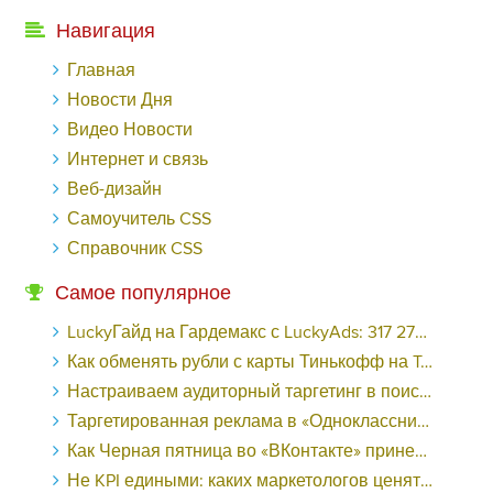
Навигация
Главная
Новости Дня
Видео Новости
Интернет и связь
Веб-дизайн
Самоучитель CSS
Справочник CSS
Самое популярное
LuckyГайд на Гардемакс с LuckyAds: 317 279 рублей за 10 дней - «Надо знать»
Как обменять рубли с карты Тинькофф на Tether ERC20 (USDT)?
Настраиваем аудиторный таргетинг в поисковой кампании Google Ads - «Заработок»
Таргетированная реклама в «Одноклассниках»: как ее настроить и нужно ли - «Заработок»
Как Черная пятница во «ВКонтакте» принесла магазину подарков 221 продажу по цене 38 рублей - «Заработок»
Не KPI едиными: каких маркетологов ценят - «Заработок»