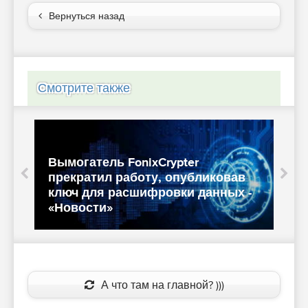
Вернуться назад
Смотрите также
Вымогатель FonixCrypter
прекратил работу, опубликовав
я
ключ для расшифровки данных -
»
«Новости»
А что там на главной? )))