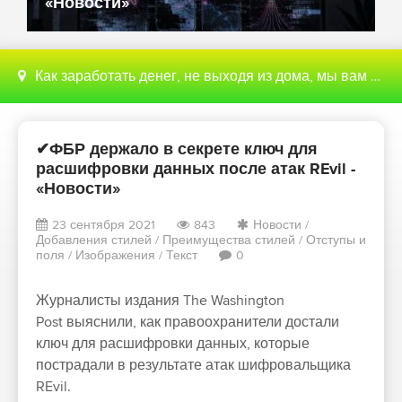
«Новости»
Как заработать денег, не выходя из дома, мы вам поможем с этим разобраться
✔ФБР держало в секрете ключ для
расшифровки данных после атак REvil -
«Новости»
23 сентября 2021
843
Новости
/
Добавления стилей
/
Преимущества стилей
/
Отступы и
поля
/
Изображения
/
Текст
0
Журналисты издания The Washington
Post выяснили, как правоохранители достали
ключ для расшифровки данных, которые
пострадали в результате атак шифровальщика
REvil.