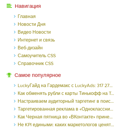
Навигация
Главная
Новости Дня
Видео Новости
Интернет и связь
Веб-дизайн
Самоучитель CSS
Справочник CSS
Самое популярное
LuckyГайд на Гардемакс с LuckyAds: 317 279 рублей за 10 дней - «Надо знать»
Как обменять рубли с карты Тинькофф на Tether ERC20 (USDT)?
Настраиваем аудиторный таргетинг в поисковой кампании Google Ads - «Заработок»
Таргетированная реклама в «Одноклассниках»: как ее настроить и нужно ли - «Заработок»
Как Черная пятница во «ВКонтакте» принесла магазину подарков 221 продажу по цене 38 рублей - «Заработок»
Не KPI едиными: каких маркетологов ценят - «Заработок»