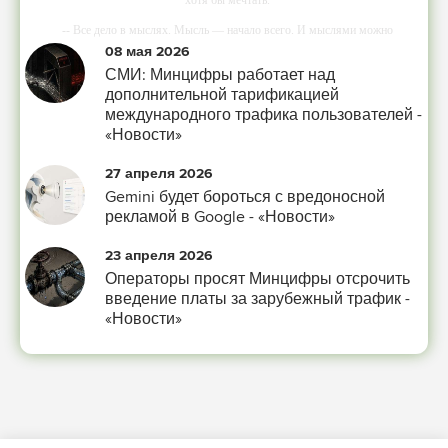
хотя бы мечтать.
-- Все дело в мыслях. Мысль — начало всего. И мыслями можно
управлять. И поэтому главное дело совершенствования: работать над
08 мая 2026
мыслями.
СМИ: Минцифры работает над
-- Идите уверенно по направлению к мечте. Живите той жизнью, которую
дополнительной тарификацией
вы сами себе придумали.
международного трафика пользователей -
«Новости»
-- Самое большое богатство — это ум. Самая большая нищета — глупость.
Из всех страхов самый пугающий — самолюбование.
27 апреля 2026
-- Лучшее, что можно сделать с хорошим советом, это пропустить его мимо
Gemini будет бороться с вредоносной
ушей. Он никогда не бывает полезен никому, кроме того, кто его дал.
рекламой в Google - «Новости»
-- Люблю давать советы и очень не люблю, когда их дают мне.
23 апреля 2026
Операторы просят Минцифры отсрочить
введение платы за зарубежный трафик -
«Новости»