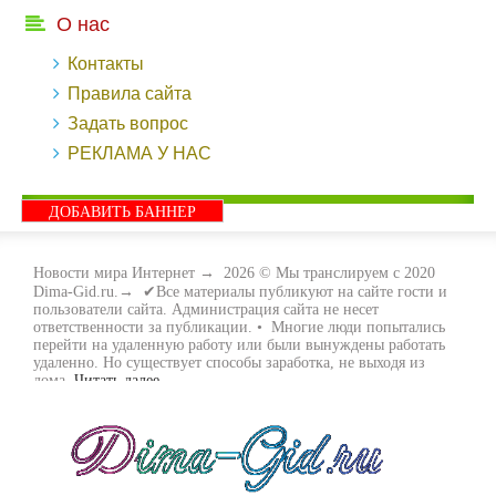
О нас
Контакты
Правила сайта
Задать вопрос
РЕКЛАМА У НАС
ДОБАВИТЬ БАННЕР
Новости мира Интернет
→
2026
© Мы транслируем с 2020
Dima-Gid.ru.→ ✔Все материалы публикуют на сайте гости и
пользователи сайта. Администрация сайта не несет
ответственности за публикации. • Многие люди попытались
перейти на удаленную работу или были вынуждены работать
удаленно. Но существует способы заработка, не выходя из
дома.
Читать далее...
- Как заработать денег, не выходя из дома, мы вам поможем с
этим разобраться. Ведь в сети интернет видов заработка очень
много. Все зависит только от вас, чем вы хотите заняться и, что
вам придётся по душе. Наш сайт собирает для вас всю
полезную информацию и новые виды заработка которые
появляются на просторах интернета каждый день. Просто