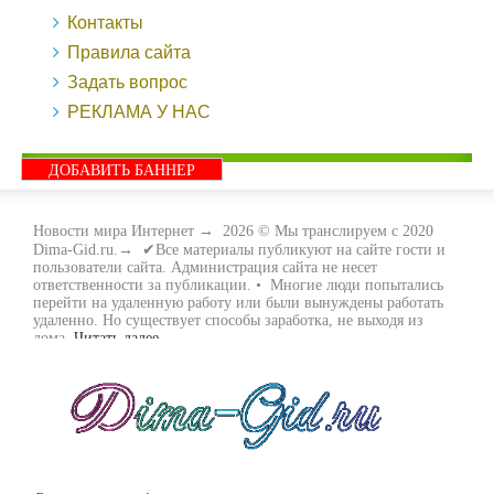
Контакты
Правила сайта
Задать вопрос
РЕКЛАМА У НАС
ДОБАВИТЬ БАННЕР
Новости мира Интернет
→
2026
© Мы транслируем с 2020
Dima-Gid.ru.→ ✔Все материалы публикуют на сайте гости и
пользователи сайта. Администрация сайта не несет
ответственности за публикации. • Многие люди попытались
перейти на удаленную работу или были вынуждены работать
удаленно. Но существует способы заработка, не выходя из
дома.
Читать далее...
- Как заработать денег, не выходя из дома, мы вам поможем с
этим разобраться. Ведь в сети интернет видов заработка очень
много. Все зависит только от вас, чем вы хотите заняться и, что
вам придётся по душе. Наш сайт собирает для вас всю
полезную информацию и новые виды заработка которые
появляются на просторах интернета каждый день. Просто
следите на нашими новостями и вы будите в курсе всех
событий. Желаем вам всем удачи и выносливости в этом виде