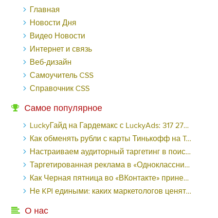
Главная
Новости Дня
Видео Новости
Интернет и связь
Веб-дизайн
Самоучитель CSS
Справочник CSS
Самое популярное
LuckyГайд на Гардемакс с LuckyAds: 317 279 рублей за 10 дней - «Надо знать»
Как обменять рубли с карты Тинькофф на Tether ERC20 (USDT)?
Настраиваем аудиторный таргетинг в поисковой кампании Google Ads - «Заработок»
Таргетированная реклама в «Одноклассниках»: как ее настроить и нужно ли - «Заработок»
Как Черная пятница во «ВКонтакте» принесла магазину подарков 221 продажу по цене 38 рублей - «Заработок»
Не KPI едиными: каких маркетологов ценят - «Заработок»
О нас