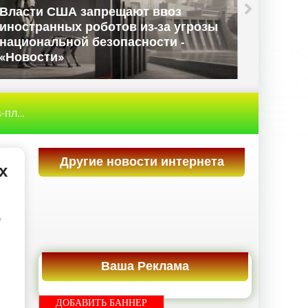
Власти США запрещают ввоз
иностранных роботов из-за угрозы
Данны
национальной безопасности -
Велико
«Новости»
«Ново
остей - «Новости»
Другие новости интернета
х
/
Ваша Реклама
ДОБАВИТЬ БАННЕР