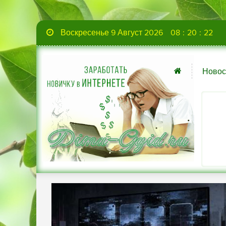
Воскресенье 9 Август 2026
08
:
20
:
23
Новос