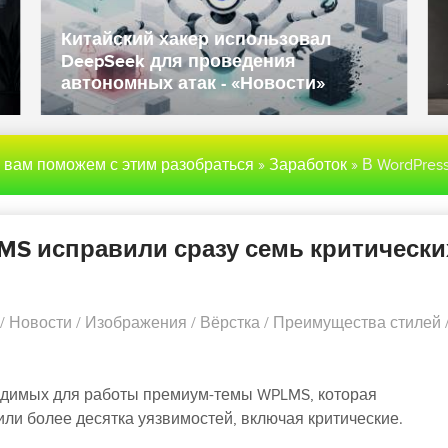
Китайский хакер использовал
DeepSeek для проведения
автономных атак - «Новости»
ы вам поможем с этим разобраться
»
Заработок
» В WordPress-плагинах WPLMS исправили сразу семь критических уязвим
MS исправили сразу семь критически
/
Новости
/
Изображения
/
Вёрстка
/
Преимущества стилей
бходимых для работы премиум-темы WPLMS, которая
ли более десятка уязвимостей, включая критические.