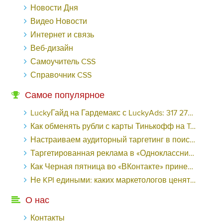
Новости Дня
Видео Новости
Интернет и связь
Веб-дизайн
Самоучитель CSS
Справочник CSS
Самое популярное
LuckyГайд на Гардемакс с LuckyAds: 317 279 рублей за 10 дней - «Надо знать»
Как обменять рубли с карты Тинькофф на Tether ERC20 (USDT)?
Настраиваем аудиторный таргетинг в поисковой кампании Google Ads - «Заработок»
Таргетированная реклама в «Одноклассниках»: как ее настроить и нужно ли - «Заработок»
Как Черная пятница во «ВКонтакте» принесла магазину подарков 221 продажу по цене 38 рублей - «Заработок»
Не KPI едиными: каких маркетологов ценят - «Заработок»
О нас
Контакты