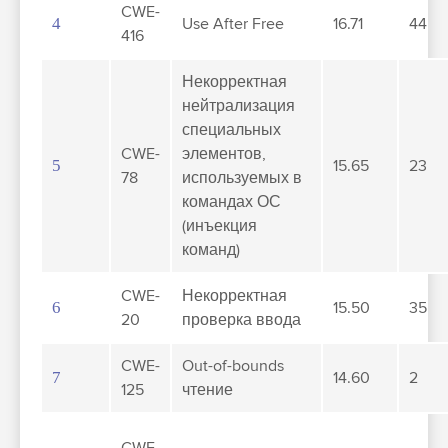
CWE-
4
Use After Free
16.71
44
416
Некорректная
нейтрализация
специальных
CWE-
элементов,
5
15.65
23
78
используемых в
командах ОС
(инъекция
команд)
CWE-
Некорректная
6
15.50
35
20
проверка ввода
CWE-
Out-of-bounds
7
14.60
2
125
чтение