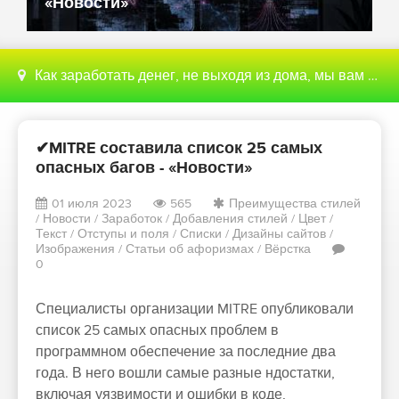
«Новости»
Как заработать денег, не выходя из дома, мы вам поможем с этим разобраться
✔MITRE составила список 25 самых
опасных багов - «Новости»
01 июля 2023
565
Преимущества стилей
/
Новости
/
Заработок
/
Добавления стилей
/
Цвет
/
Текст
/
Отступы и поля
/
Списки
/
Дизайны сайтов
/
Изображения
/
Статьи об афоризмах
/
Вёрстка
0
Специалисты организации MITRE опубликовали
список 25 самых опасных проблем в
программном обеспечение за последние два
года. В него вошли самые разные ндостатки,
включая уязвимости и ошибки в коде,