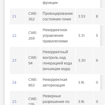
функции
CWE-
Провоцирование
21
3.53
8
362
состояния гонки
Некорректное
CWE-
22
управление
3.31
5
269
привилегиями
Некорректный
CWE-
контроль над
23
3.30
6
94
генерацией кода
(инъекции кода)
CWE-
Некорректная
24
3.16
0
863
авторизация
Неверные
CWE-
25
разрешения по
3.16
0
276