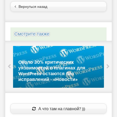
Вернуться назад
Смотрите также
Около 30% критических
–
уязвимостей в плагинах для
Н
WordPress остаются без
исправлений - «Новости»
у
А что там на главной? )))