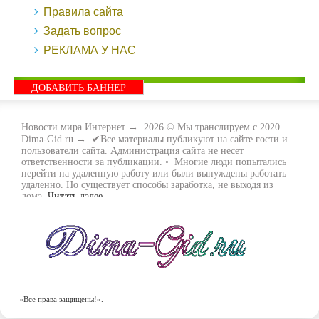
Правила сайта
Задать вопрос
РЕКЛАМА У НАС
ДОБАВИТЬ БАННЕР
Новости мира Интернет
→
2026
© Мы транслируем с 2020
Dima-Gid.ru.→ ✔Все материалы публикуют на сайте гости и
пользователи сайта. Администрация сайта не несет
ответственности за публикации. • Многие люди попытались
перейти на удаленную работу или были вынуждены работать
удаленно. Но существует способы заработка, не выходя из
дома.
Читать далее...
- Как заработать денег, не выходя из дома, мы вам поможем с
этим разобраться. Ведь в сети интернет видов заработка очень
много. Все зависит только от вас, чем вы хотите заняться и, что
вам придётся по душе. Наш сайт собирает для вас всю
полезную информацию и новые виды заработка которые
появляются на просторах интернета каждый день. Просто
следите на нашими новостями и вы будите в курсе всех
событий. Желаем вам всем удачи и выносливости в этом виде
заработка.
«Все права защищены!».