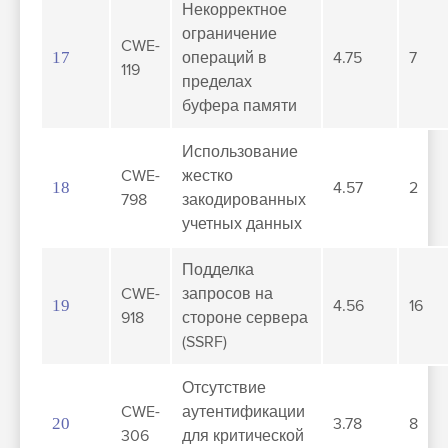
Некорректное
ограничение
CWE-
17
операций в
4.75
7
119
пределах
буфера памяти
Использование
CWE-
жестко
18
4.57
2
798
закодированных
учетных данных
Подделка
CWE-
запросов на
19
4.56
16
918
стороне сервера
(SSRF)
Отсутствие
CWE-
аутентификации
20
3.78
8
306
для критической