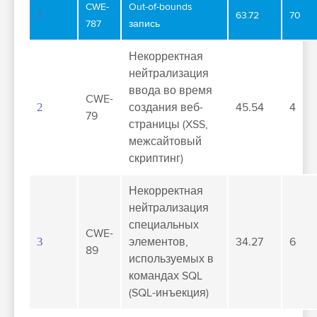
CWE-
Out-of-bounds
1
63.72
70
787
запись
Некорректная
нейтрализация
ввода во время
CWE-
2
создания веб-
45.54
4
79
страницы (XSS,
межсайтовый
скриптинг)
Некорректная
нейтрализация
специальных
CWE-
3
элементов,
34.27
6
89
используемых в
командах SQL
(SQL-инъекция)