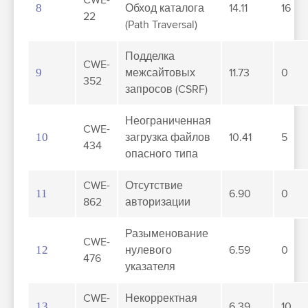
CWE-
8
Обход каталога
14.11
16
22
(Path Traversal)
Подделка
CWE-
9
межсайтовых
11.73
0
352
запросов (CSRF)
Неограниченная
CWE-
10
загрузка файлов
10.41
5
434
опасного типа
CWE-
Отсутствие
11
6.90
0
862
авторизации
Разыменование
CWE-
12
нулевого
6.59
0
476
указателя
CWE-
Некорректная
13
6.39
10