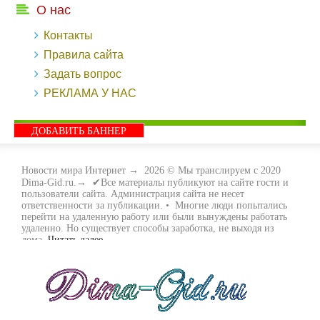
О нас
Контакты
Правила сайта
Задать вопрос
РЕКЛАМА У НАС
ДОБАВИТЬ БАННЕР
Новости мира Интернет
→
2026
© Мы транслируем с 2020
Dima-Gid.ru.→ ✔Все материалы публикуют на сайте гости и
пользователи сайта. Администрация сайта не несет
ответственности за публикации. • Многие люди попытались
перейти на удаленную работу или были вынуждены работать
удаленно. Но существует способы заработка, не выходя из
дома.
Читать далее...
- Как заработать денег, не выходя из дома, мы вам поможем с
этим разобраться. Ведь в сети интернет видов заработка очень
много. Все зависит только от вас, чем вы хотите заняться и, что
вам придётся по душе. Наш сайт собирает для вас всю
полезную информацию и новые виды заработка которые
появляются на просторах интернета каждый день. Просто
следите на нашими новостями и вы будите в курсе всех