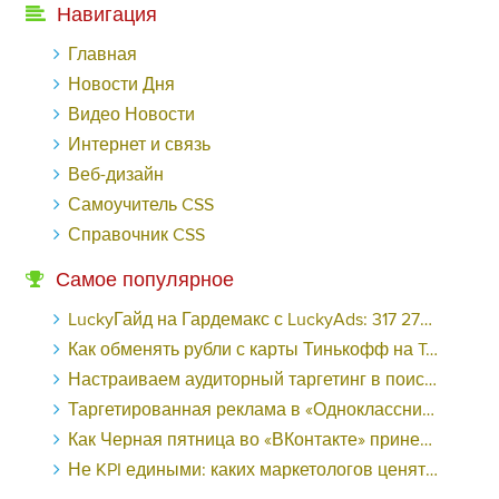
Навигация
Главная
Новости Дня
Видео Новости
Интернет и связь
Веб-дизайн
Самоучитель CSS
Справочник CSS
Самое популярное
LuckyГайд на Гардемакс с LuckyAds: 317 279 рублей за 10 дней - «Надо знать»
Как обменять рубли с карты Тинькофф на Tether ERC20 (USDT)?
Настраиваем аудиторный таргетинг в поисковой кампании Google Ads - «Заработок»
Таргетированная реклама в «Одноклассниках»: как ее настроить и нужно ли - «Заработок»
Как Черная пятница во «ВКонтакте» принесла магазину подарков 221 продажу по цене 38 рублей - «Заработок»
Не KPI едиными: каких маркетологов ценят - «Заработок»