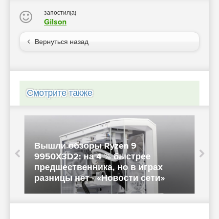
запостил(а)
Gilson
Вернуться назад
Смотрите также
Вышли обзоры Ryzen 9
I
9950X3D2: на 4 % быстрее
п
предшественника, но в играх
разницы нет - «Новости сети»
и