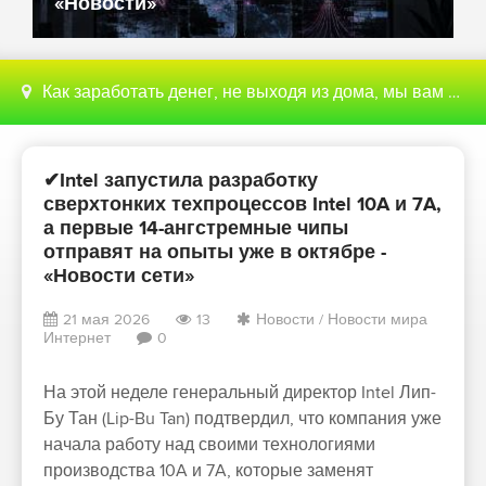
«Новости»
Как заработать денег, не выходя из дома, мы вам поможем с этим разобраться
✔Intel запустила разработку
сверхтонких техпроцессов Intel 10A и 7A,
а первые 14-ангстремные чипы
отправят на опыты уже в октябре -
«Новости сети»
21 мая 2026
13
Новости
/
Новости мира
Интернет
0
На этой неделе генеральный директор Intel Лип-
Бу Тан (Lip-Bu Tan) подтвердил, что компания уже
начала работу над своими технологиями
производства 10A и 7A, которые заменят