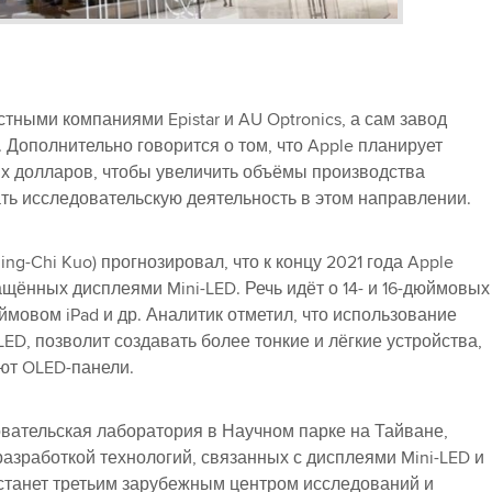
стными компаниями Epistar и AU Optronics, а сам завод
 Дополнительно говорится о том, что Apple планирует
их долларов, чтобы увеличить объёмы производства
ть исследовательскую деятельность в этом направлении.
g-Chi Kuo) прогнозировал, что к концу 2021 года Apple
щённых дисплеями Mini-LED. Речь идёт о 14- и 16-дюймовых
юймовом iPad и др. Аналитик отметил, что использование
ED, позволит создавать более тонкие и лёгкие устройства,
ют OLED-панели.
довательская лаборатория в Научном парке на Тайване,
разработкой технологий, связанных с дисплеями Mini-LED и
 станет третьим зарубежным центром исследований и