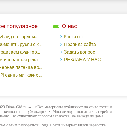
ое популярное
О нас
рдемакс с LuckyAds: 317 279 рублей за 10 дней - «Надо знать»
Контакты
ь рубли с карты Тинькофф на Tether ERC20 (USDT)?
Правила сайта
торный таргетинг в поисковой кампании Google Ads - «Заработок»
Задать вопрос
еклама в «Одноклассниках»: как ее настроить и нужно ли - «Заработок»
РЕКЛАМА У НАС
о «ВКонтакте» принесла магазину подарков 221 продажу по цене 38 рублей - «Заработок»
ными: каких маркетологов ценят - «Заработок»
20 Dima-Gid.ru.→ ✔Все материалы публикуют на сайте гости и
етственности за публикации. • Многие люди попытались перейти
енно. Но существует способы заработка, не выходя из дома.
жем с этим разобраться. Ведь в сети интернет видов заработка