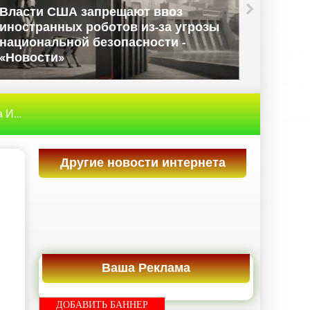
Власти США запрещают ввоз
иностранных роботов из-за угрозы
Данны
национальной безопасности -
Велико
«Новости»
«Ново
рнет
» Apple инвестирует более $300 млн в новый тай
Другие новости интернета
Ваша Реклама
ДОБАВИТЬ БАННЕР