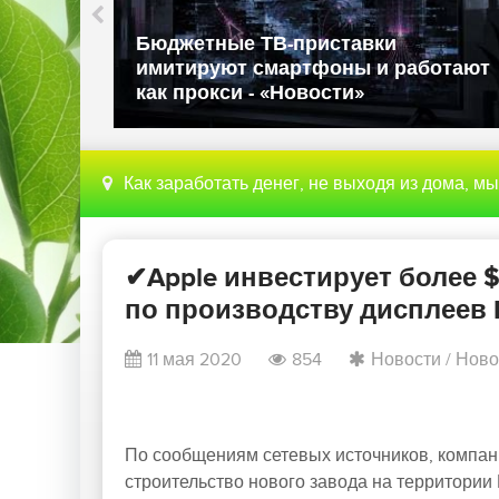
ли в
Бюджетные ТВ-приставки
имитируют смартфоны и работают
как прокси - «Новости»
Как заработать денег, не выходя из дома, м
✔Apple инвестирует более 
по производству дисплеев M
11 мая 2020
854
Новости
/
Ново
По сообщениям сетевых источников, компан
строительство нового завода на территории