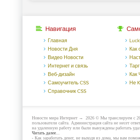
Навигация
Сам
Главная
LuckyГайд на Га
Новости Дня
Как обменят
Видео Новости
Настраиваем ауди
Интернет и связь
Таргетированная р
Веб-дизайн
Как Черная пятница в
Самоучитель CSS
Не KPI еди
Справочник CSS
Новости мира Интернет
→
2026
© Мы транслируем с 20
пользователи сайта. Администрация сайта не несет отв
на удаленную работу или были вынуждены работать удал
Читать далее...
- Как заработать денег, не выходя из дома, мы вам помо