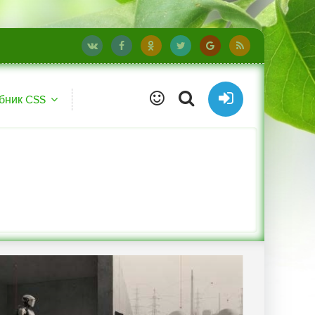
бник CSS