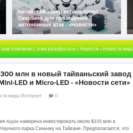
Китайский хакер использовал
DeepSeek для проведения
автономных атак - «Новости»
ы вам поможем с этим разобраться
»
Новости
»
Новости мира Инте
$300 млн в новый тайваньский завод
ini-LED и Micro-LED - «Новости сети»
сти мира Интернет
0
ия Apple намерена инвестировать около $335 млн в
 Научного парка Синьчжу на Тайване. Предполагается, что