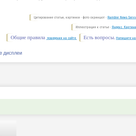
Цитирование статьи, картинки - фото скриншот -
Rambler News Servi
Иллюстрация к статье -
Яндекс. Картинк
Общие правила
Есть вопросы.
поведения на сайте.
Напишите на
ее дисплеи