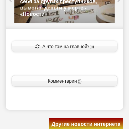
себя за других преступников,
вымогая деньги у жертв -
«Новости»
P
А что там на главной? )))
Комментарии )))
Другие новости интернета