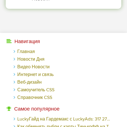
Навигация
Главная
Новости Дня
Видео Новости
Интернет и связь
Веб-дизайн
Самоучитель CSS
Справочник CSS
Самое популярное
LuckyГайд на Гардемакс с LuckyAds: 317 279 рублей за 10 дней - «Надо знать»
Как обменять рубли с карты Тинькофф на Tether ERC20 (USDT)?