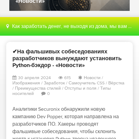
«Новости»
Как заработать денег, не выходя из дома, мы вам поможем с этим разобраться
✔На фальшивых собеседованиях
разработчиков вынуждают установить
Python-бэкдор - «Новости»
30 апреля 2024
615
Новости
/
Изображения
/
Заработок
/
Самоучитель CSS
/
Вёрстка
/
Преимущества стилей
/
Отступы и поля
/
Типы
носителей
0
Аналитики Securonix обнаружили новую
кампанию Dev Popper, которая направлена на
разработчиков ПО. Хакеры проводят
фальшивые собеседования, чтобы склонить