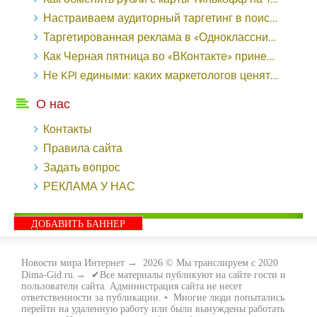
Настраиваем аудиторный таргетинг в поисковой кампании Google Ads - «Заработок»
Таргетированная реклама в «Одноклассниках»: как ее настроить и нужно ли - «Заработок»
Как Черная пятница во «ВКонтакте» принесла магазину подарков 221 продажу по цене 38 рублей - «Заработок»
Не KPI едиными: каких маркетологов ценят - «Заработок»
О нас
Контакты
Правила сайта
Задать вопрос
РЕКЛАМА У НАС
ДОБАВИТЬ БАННЕР
Новости мира Интернет
→
2026
© Мы транслируем с 2020
Dima-Gid.ru.→ ✔Все материалы публикуют на сайте гости и
пользователи сайта. Администрация сайта не несет
ответственности за публикации. • Многие люди попытались
перейти на удаленную работу или были вынуждены работать