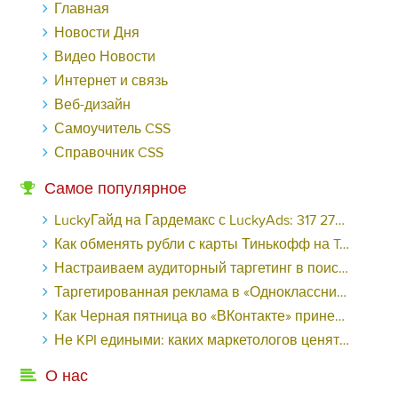
Главная
Новости Дня
Видео Новости
Интернет и связь
Веб-дизайн
Самоучитель CSS
Справочник CSS
Самое популярное
LuckyГайд на Гардемакс с LuckyAds: 317 279 рублей за 10 дней - «Надо знать»
Как обменять рубли с карты Тинькофф на Tether ERC20 (USDT)?
Настраиваем аудиторный таргетинг в поисковой кампании Google Ads - «Заработок»
Таргетированная реклама в «Одноклассниках»: как ее настроить и нужно ли - «Заработок»
Как Черная пятница во «ВКонтакте» принесла магазину подарков 221 продажу по цене 38 рублей - «Заработок»
Не KPI едиными: каких маркетологов ценят - «Заработок»
О нас