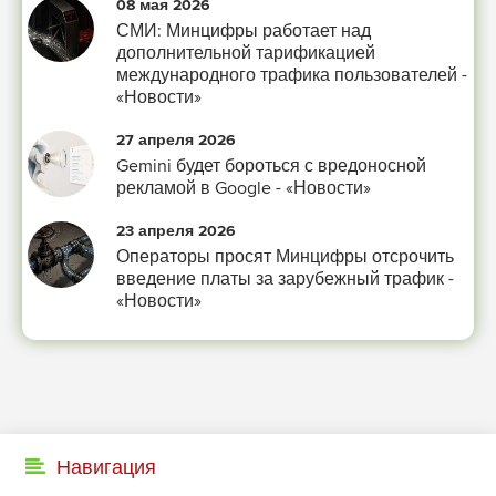
08 мая 2026
мыслями.
СМИ: Минцифры работает над
-- Идите уверенно по направлению к мечте. Живите той жизнью, которую
дополнительной тарификацией
вы сами себе придумали.
международного трафика пользователей -
«Новости»
-- Самое большое богатство — это ум. Самая большая нищета — глупость.
Из всех страхов самый пугающий — самолюбование.
27 апреля 2026
-- Лучшее, что можно сделать с хорошим советом, это пропустить его мимо
Gemini будет бороться с вредоносной
ушей. Он никогда не бывает полезен никому, кроме того, кто его дал.
рекламой в Google - «Новости»
-- Люблю давать советы и очень не люблю, когда их дают мне.
23 апреля 2026
Операторы просят Минцифры отсрочить
введение платы за зарубежный трафик -
«Новости»
Навигация