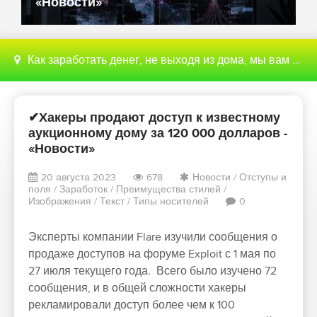
«Новости»
Как заработать денег, не выходя из дома, мы вам поможем с этим разобраться
✔Хакеры продают доступ к известному
аукционному дому за 120 000 долларов -
«Новости»
20 августа 2023
678
Новости
/
Отступы и
поля
/
Заработок
/
Преимущества стилей
/
Изображения
/
Текст
/
Типы носителей
0
Эксперты компании Flare изучили сообщения о
продаже доступов на форуме Exploit с 1 мая по
27 июля текущего года. Всего было изучено 72
сообщения, и в общей сложности хакеры
рекламировали доступ более чем к 100