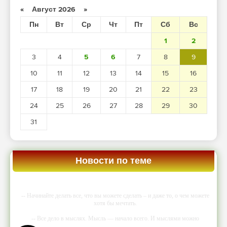
«
Август 2026
»
Пн
Вт
Ср
Чт
Пт
Сб
Вс
1
2
3
4
5
6
7
8
9
10
11
12
13
14
15
16
17
18
19
20
21
22
23
24
25
26
27
28
29
30
31
Новости по теме
-- Начинайте делать все, что вы можете сделать – и даже то, о чем можете
хотя бы мечтать.
-- Все дело в мыслях. Мысль — начало всего. И мыслями можно
управлять. И поэтому главное дело совершенствования: работать над