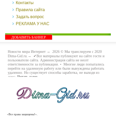
Контакты
Правила сайта
Задать вопрос
РЕКЛАМА У НАС
ДОБАВИТЬ БАННЕР
Новости мира Интернет
→
2026
© Мы транслируем с 2020
Dima-Gid.ru.→ ✔Все материалы публикуют на сайте гости и
пользователи сайта. Администрация сайта не несет
ответственности за публикации. • Многие люди попытались
перейти на удаленную работу или были вынуждены работать
удаленно. Но существует способы заработка, не выходя из
дома.
Читать далее...
- Как заработать денег, не выходя из дома, мы вам поможем с
этим разобраться. Ведь в сети интернет видов заработка очень
много. Все зависит только от вас, чем вы хотите заняться и, что
вам придётся по душе. Наш сайт собирает для вас всю
полезную информацию и новые виды заработка которые
появляются на просторах интернета каждый день. Просто
следите на нашими новостями и вы будите в курсе всех
событий. Желаем вам всем удачи и выносливости в этом виде
заработка.
«Все права защищены!».