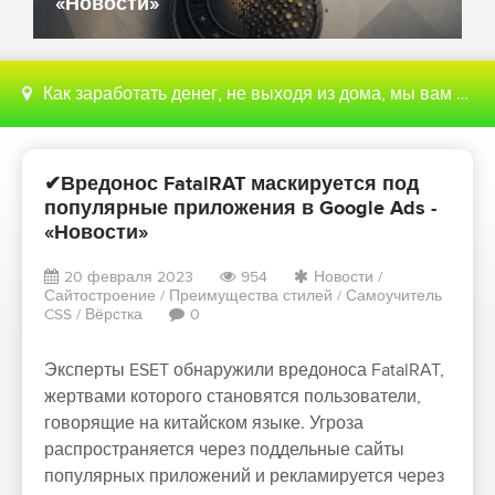
«Новости»
Как заработать денег, не выходя из дома, мы вам поможем с этим разобраться
✔Вредонос FatalRAT маскируется под
популярные приложения в Google Ads -
«Новости»
20 февраля 2023
954
Новости
/
Сайтостроение
/
Преимущества стилей
/
Самоучитель
CSS
/
Вёрстка
0
Эксперты ESET обнаружили вредоноса FatalRAT,
жертвами которого становятся пользователи,
говорящие на китайском языке. Угроза
распространяется через поддельные сайты
популярных приложений и рекламируется через