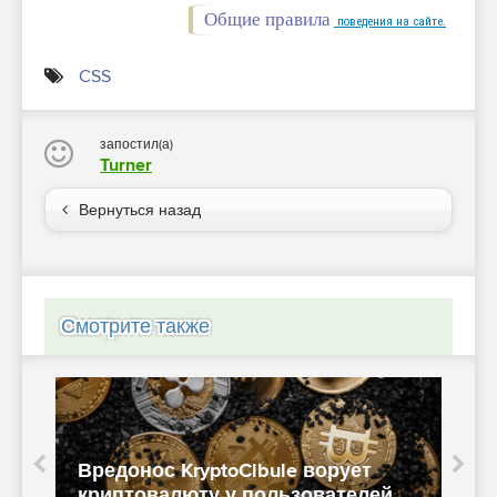
Общие правила
поведения на сайте.
CSS
запостил(а)
Turner
Вернуться назад
Смотрите также
Вредонос KryptoCibule ворует
криптовалюту у пользователей
р