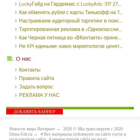
LuckyГайд на Гардемакс с LuckyAds: 317 279 рублей за 10 дней - «Надо знать»
Как обменять рубли с карты Тинькофф на Tether ERC20 (USDT)?
Настраиваем аудиторный таргетинг в поисковой кампании Google Ads - «Заработок»
Таргетированная реклама в «Одноклассниках»: как ее настроить и нужно ли - «Заработок»
Как Черная пятница во «ВКонтакте» принесла магазину подарков 221 продажу по цене 38 рублей - «Заработок»
Не KPI едиными: каких маркетологов ценят - «Заработок»
О нас
Контакты
Правила сайта
Задать вопрос
РЕКЛАМА У НАС
ДОБАВИТЬ БАННЕР
Новости мира Интернет
→
2026
© Мы транслируем с 2020
Dima-Gid.ru.→ ✔Все материалы публикуют на сайте гости и
пользователи сайта. Администрация сайта не несет