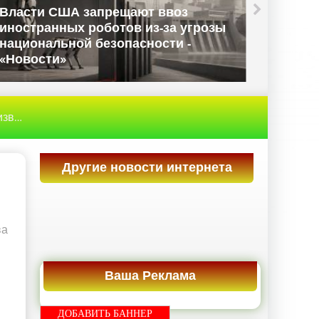
Власти США запрещают ввоз
иностранных роботов из-за угрозы
Данны
национальной безопасности -
Велико
«Новости»
«Ново
ora - «Новости»
Другие новости интернета
ва
Ваша Реклама
ДОБАВИТЬ БАННЕР