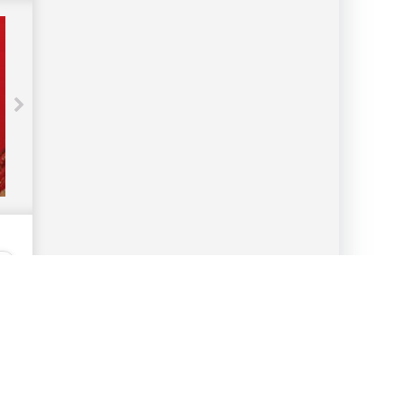
Производитель игрушек, компания
Mattel, пострадал от вымогательской
атаки - «Новости»