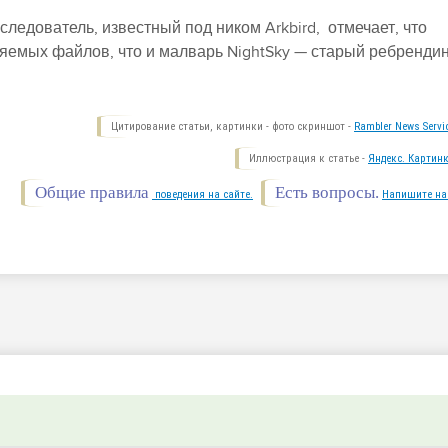
сследователь, известный под ником Arkbird, отмечает, что
няемых файлов, что и малварь NightSky — старый ребрендин
Цитирование статьи, картинки - фото скриншот -
Rambler News Servi
Иллюстрация к статье -
Яндекс. Картинк
Общие правила
Есть вопросы.
поведения на сайте.
Напишите на