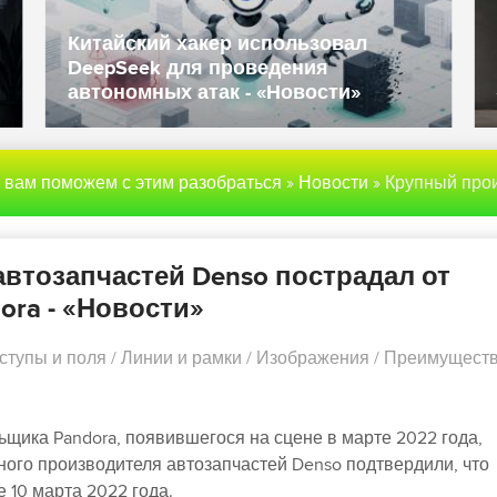
Китайский хакер использовал
DeepSeek для проведения
автономных атак - «Новости»
ы вам поможем с этим разобраться
»
Новости
» Крупный производитель автозапчастей Denso пострадал от атаки шифровальщика Pand
втозапчастей Denso пострадал от
ra - «Новости»
ступы и поля
/
Линии и рамки
/
Изображения
/
Преимущест
щика Pandora, появившегося на сцене в марте 2022 года,
ного производителя автозапчастей Denso подтвердили, что
 10 марта 2022 года.