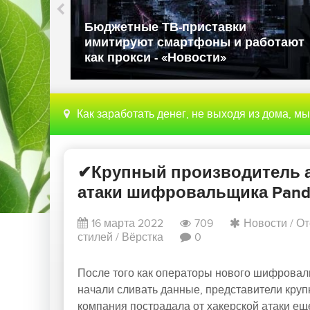
ли в
Бюджетные ТВ-приставки
имитируют смартфоны и работают
как прокси - «Новости»
Как заработать денег, не выходя из дома, м
✔Крупный производитель а
атаки шифровальщика Pando
16 марта 2022
709
Новости
/
От
стилей
/
Вёрстка
0
После того как операторы нового шифроваль
начали сливать данные, представители круп
компания пострадала от хакерской атаки еще