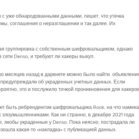
 с уже обнародованными данными, пишет, что утечка
емы, соглашения о неразглашении и так далее. Их
ская группировка с собственным шифровальщиком, однако
сети Denso, и требуют ли хакеры выкуп.
ько месяцев назад в даркнете можно было найти объявлени
ю предупреждали об украденных учетных данных. Если
роятно, это и послужило точкой проникновения для хакеров
жет быть ребрендингом шифровальщика Rook, на что намека
 злоумышленниками. Как ни странно, в декабре 2021 года
, якобы украденные у Denso. Пока неясно, пострадала ли
зошла какая-то «накладка» с публикацией данных.