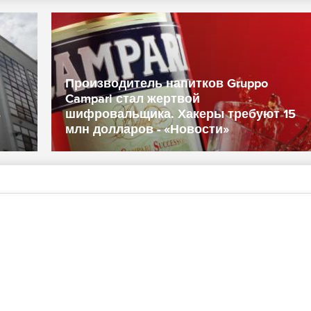
Производитель напитков Gruppo
Campari стал жертвой
в
шифровальщика. Хакеры требуют 15
млн долларов - «Новости»
то там на главной? )))
Комментарии )))