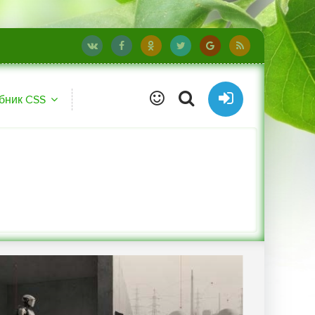
бник CSS