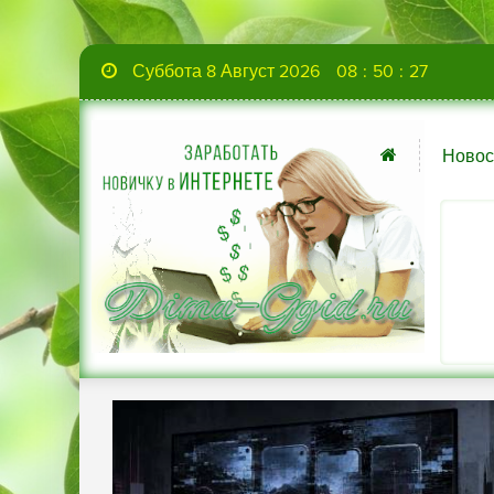
Суббота 8 Август 2026
08
:
50
:
28
Новос