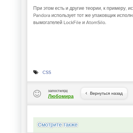
При этом есть и другие теории, к примеру, и
Pandora использует тот же упаковщик испол
вымогателей LockFile и AtomSilo.
CSS
запостил(а)
Вернуться назад
Любомира
Смотрите также