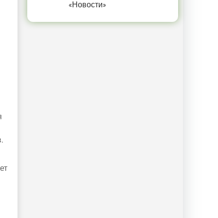
«Новости»
я
.
ет