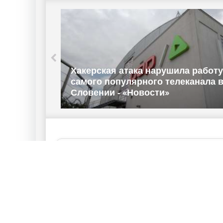
стили
ого
Хакерская атака нарушила работу
амента -
самого популярного телеканала 
Словении - «Новости»
А ч