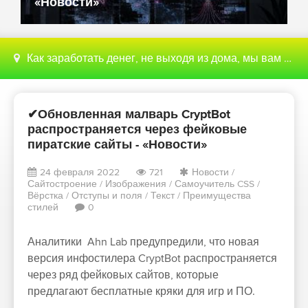
«Новости»
Как заработать денег, не выходя из дома, мы вам поможем с этим разобраться
✔Обновленная малварь CryptBot
распространяется через фейковые
пиратские сайты - «Новости»
24 февраля 2022
721
Новости
/
Сайтостроение
/
Изображения
/
Самоучитель CSS
/
Вёрстка
/
Отступы и поля
/
Текст
/
Преимущества
стилей
0
Аналитики Ahn Lab предупредили, что новая
версия инфостилера CryptBot распространяется
через ряд фейковых сайтов, которые
предлагают бесплатные кряки для игр и ПО.