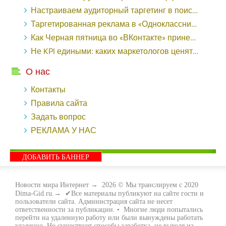
Настраиваем аудиторный таргетинг в поисковой кампании Google Ads - «Заработок»
Таргетированная реклама в «Одноклассниках»: как ее настроить и нужно ли - «Заработок»
Как Черная пятница во «ВКонтакте» принесла магазину подарков 221 продажу по цене 38 рублей - «Заработок»
Не KPI едиными: каких маркетологов ценят - «Заработок»
О нас
Контакты
Правила сайта
Задать вопрос
РЕКЛАМА У НАС
ДОБАВИТЬ БАННЕР
Новости мира Интернет
→
2026
© Мы транслируем с 2020
Dima-Gid.ru.→ ✔Все материалы публикуют на сайте гости и
пользователи сайта. Администрация сайта не несет
ответственности за публикации. • Многие люди попытались
перейти на удаленную работу или были вынуждены работать
удаленно. Но существует способы заработка, не выходя из