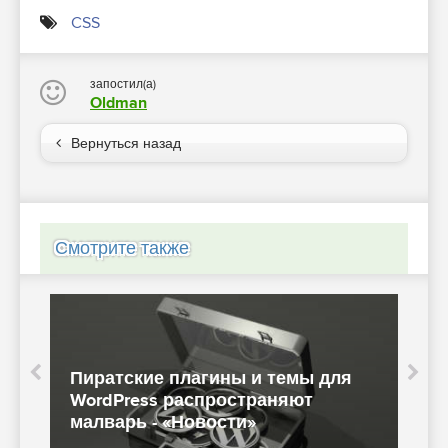
CSS
запостил(а)
Oldman
Вернуться назад
Смотрите также
Пиратские плагины и темы для
В
WordPress распространяют
малварь - «Новости»
W