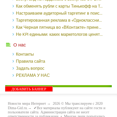
Как обменять рубли с карты Тинькофф на Tether ERC20 (USDT)?
Настраиваем аудиторный таргетинг в поисковой кампании Google Ads - «Заработок»
Таргетированная реклама в «Одноклассниках»: как ее настроить и нужно ли - «Заработок»
Как Черная пятница во «ВКонтакте» принесла магазину подарков 221 продажу по цене 38 рублей - «Заработок»
Не KPI едиными: каких маркетологов ценят - «Заработок»
О нас
Контакты
Правила сайта
Задать вопрос
РЕКЛАМА У НАС
ДОБАВИТЬ БАННЕР
Новости мира Интернет
→
2026
© Мы транслируем с 2020
Dima-Gid.ru.→ ✔Все материалы публикуют на сайте гости и
пользователи сайта. Администрация сайта не несет
ответственности за публикации. • Многие люди попытались