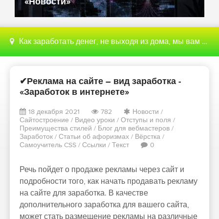
«Новости»
Как заработать денег, не выходя из дома, мы вам поможем с этим разобраться
✔Реклама на сайте – вид заработка -
«Заработок в интернете»
18 декабря 2021
782
Новости
/
Сайтостроение
/
Видео уроки
/
Отступы и поля
/
Преимущества стилей
/
Блог для вебмастеров
/
Заработок
/
Статьи об афоризмах
/
Вёрстка
/
Самоучитель CSS
/
Ссылки
/
Текст
0
Речь пойдет о продаже рекламы через сайт и
подробности того, как начать продавать рекламу
на сайте для заработка. В качестве
дополнительного заработка для вашего сайта,
может стать размещение рекламы на различные