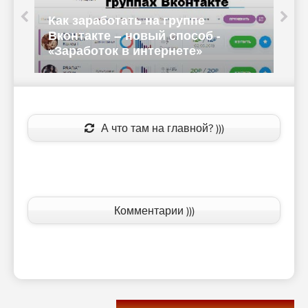
Как заработать на группе
К
Вконтакте – новый способ -
и
«Заработок в интернете»
-
А что там на главной? )))
Комментарии )))