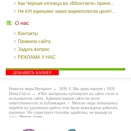
Как Черная пятница во «ВКонтакте» принесла магазину подарков 221 продажу по цене 38 рублей - «Заработок»
Не KPI едиными: каких маркетологов ценят - «Заработок»
О нас
Контакты
Правила сайта
Задать вопрос
РЕКЛАМА У НАС
ДОБАВИТЬ БАННЕР
Новости мира Интернет
→
2026
© Мы транслируем с 2020
Dima-Gid.ru.→ ✔Все материалы публикуют на сайте гости и
пользователи сайта. Администрация сайта не несет
ответственности за публикации. • Многие люди попытались
перейти на удаленную работу или были вынуждены работать
удаленно. Но существует способы заработка, не выходя из
дома.
Читать далее...
- Как заработать денег, не выходя из дома, мы вам поможем с
этим разобраться. Ведь в сети интернет видов заработка очень