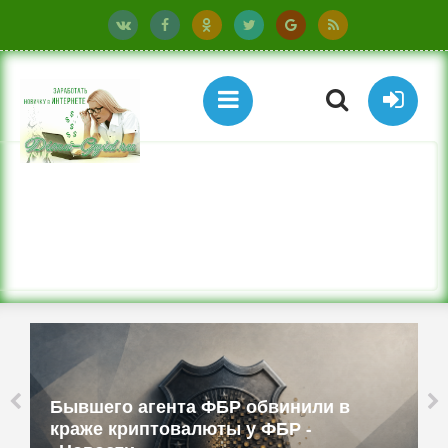
Бюджетные ТВ-приставки имитируют
смартфоны и работают как прокси -