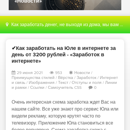
«Новости»
Как заработать денег, не выходя из дома, мы вам поможем с этим разобраться
✔Как заработать на Юле в интернете за
день от 3200 рублей - «Заработок в
интернете»
29 июня 2021
953
Новости
/
Преимущества стилей
/
Вёрстка
/
Заработок
/
Интернет
и связь
/
Изображения
/
Текст
/
Отступы и поля
/
Линии
и рамки
/
Ссылки
/
Самоучитель CSS
0
Очень интересная схема заработка ждет Вас на
нашем сайте. Все уже знают про сервис Юла или
видели рекламу, которую крутят часто по
телевизору. Приложение Юла становиться все