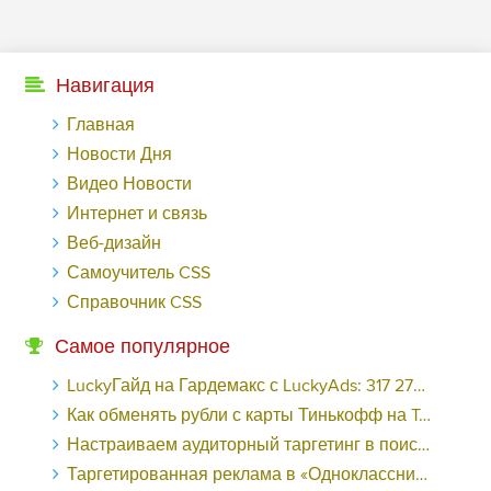
Навигация
Главная
Новости Дня
Видео Новости
Интернет и связь
Веб-дизайн
Самоучитель CSS
Справочник CSS
Самое популярное
LuckyГайд на Гардемакс с LuckyAds: 317 279 рублей за 10 дней - «Надо знать»
Как обменять рубли с карты Тинькофф на Tether ERC20 (USDT)?
Настраиваем аудиторный таргетинг в поисковой кампании Google Ads - «Заработок»
Таргетированная реклама в «Одноклассниках»: как ее настроить и нужно ли - «Заработок»